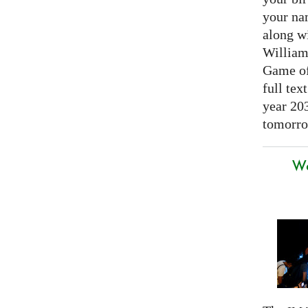
your nam
along w
William
Game of 
full tex
year 20
tomorro
We