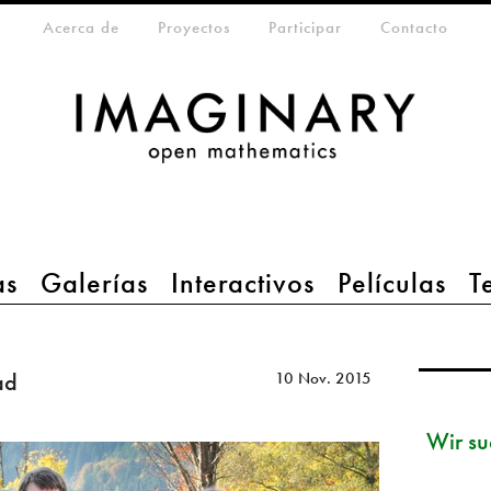
eta-menu
Acerca de
Proyectos
Participar
Contacto
as
Galerías
Interactivos
Películas
T
ad
10 Nov. 2015
Wir su