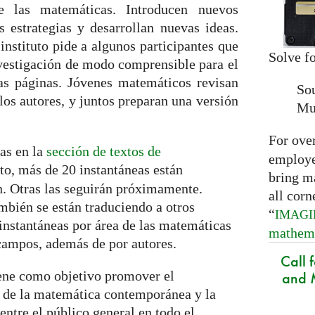
e las matemáticas. Introducen nuevos
es estrategias y desarrollan nuevas ideas.
instituto pide a algunos participantes que
Solve fo
vestigación de modo comprensible para el
as páginas. Jóvenes matemáticos revisan
So
los autores, y juntos preparan una versión
Mu
For ove
eas en la
sección de textos de
employed
to, más de 20 instantáneas están
bring m
n. Otras las seguirán próximamente.
all corn
mbién se están traduciendo a otros
“
IMAG
 instantáneas por área de las matemáticas
mathem
campos, además de por autores.
Call 
iene como objetivo promover el
and M
n de la matemática contemporánea y la
ntre el público general en todo el