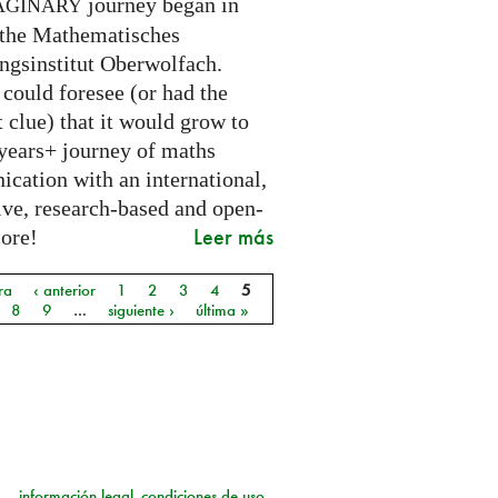
journey began in
AGINARY
 the Mathematisches
ngsinstitut Oberwolfach.
could foresee (or had the
t clue) that it would grow to
 years+ journey of maths
cation with an international,
ive, research-based and open-
Leer más
core!
ra
‹ anterior
1
2
3
4
5
as
8
9
…
siguiente ›
última »
información legal
condiciones de uso