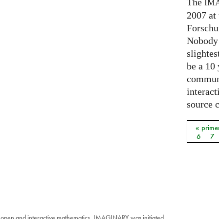
The
IM
2007 at
Forschu
Nobody 
slightes
be a 10
communi
interact
source 
« prime
Págin
6
7
 open and interactive mathematics. IMAGINARY was initiated