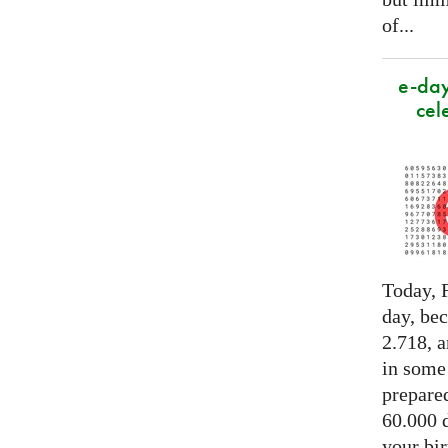
of...
e-day
cel
Today, F
day, be
2.718, a
in some
prepared
60.000 d
your bir