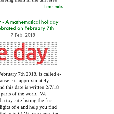
Leer más
 - A mathematical holiday
ebrated on February 7th
7 Feb. 2018
ebruary 7th 2018, is called e-
cause e is approximately
nd this date is written 2/7/18
 parts of the world. We
 a toy-site listing the first
igits of e and help you find
thday in it! We can even find