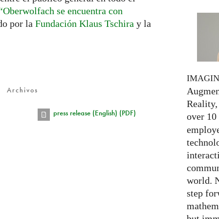
“Oberwolfach se encuentra con
ado por la
Fundación Klaus Tschira
y la
IMAGI
Archivos
Augment
Reality,
press release (English) (PDF)
over 10
employed
technolo
interact
communi
world. 
step for
mathema
but imm