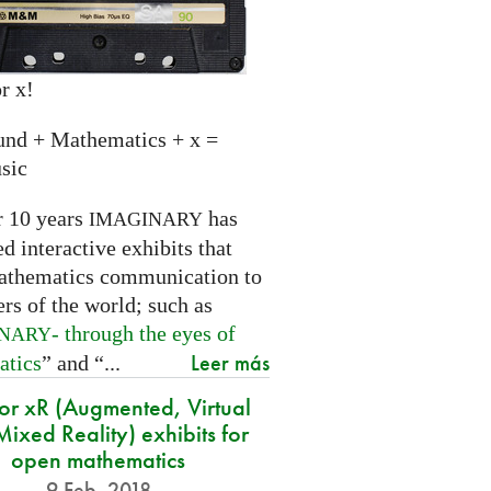
r x!
und + Mathematics + x =
sic
r 10 years
has
IMAGINARY
 interactive exhibits that
athematics communication to
ers of the world; such as
- through the eyes of
INARY
Leer más
atics
” and “...
for xR (Augmented, Virtual
ixed Reality) exhibits for
open mathematics
9 Feb. 2018