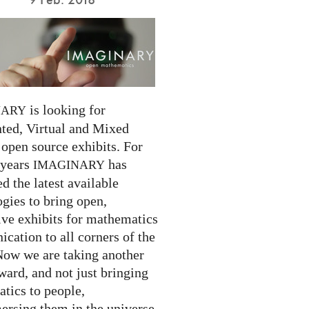
is looking for
NARY
ed, Virtual and Mixed
 open source exhibits. For
 years
has
IMAGINARY
 the latest available
gies to bring open,
ive exhibits for mathematics
cation to all corners of the
Now we are taking another
ward, and not just bringing
tics to people,
ersing them in the universe