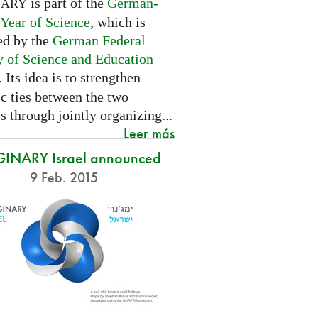
is part of the
German-
NARY
 Year of Science
, which is
ed by the
German Federal
y of Science and Education
. Its idea is to strengthen
ic ties between the two
s through jointly organizing...
Leer más
INARY Israel announced
9 Feb. 2015