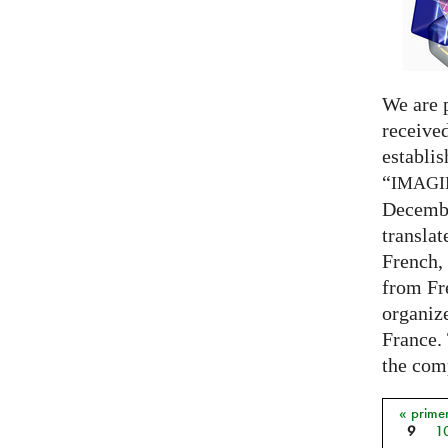
We are 
receive
establi
“
IMAG
Decembe
translat
French,
from Fr
organize
France. 
the comp
« prime
Págin
9
1