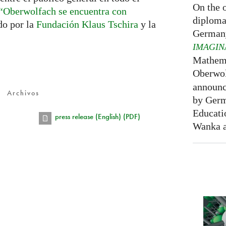
On the o
“Oberwolfach se encuentra con
diploma
ado por la
Fundación Klaus Tschira
y la
Germany
IMAGIN
Mathema
Oberwol
announce
Archivos
by Germ
Educati
press release (English) (PDF)
Wanka at