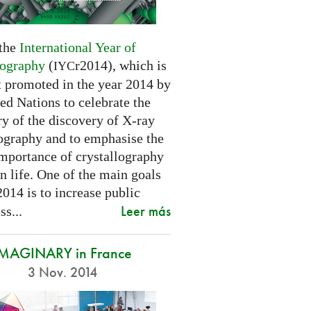
 the
International Year of
lography
(
r2014), which is
IYC
t promoted in the year 2014 by
ed Nations to celebrate the
y of the discovery of X-ray
lography and to emphasise the
importance of crystallography
n life. One of the main goals
2014 is to increase public
Leer más
s...
IMAGINARY in France
3 Nov. 2014