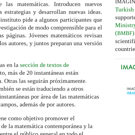
IMAGI
e las matemáticas. Introducen nuevos
Turkish
es estrategias y desarrollan nuevas ideas.
support
instituto pide a algunos participantes que
Ministr
vestigación de modo comprensible para el
(
)
BMBF
as páginas. Jóvenes matemáticos revisan
scientif
los autores, y juntos preparan una versión
countrie
eas en la
sección de textos de
IMAG
to, más de 20 instantáneas están
n. Otras las seguirán próximamente.
mbién se están traduciendo a otros
 instantáneas por área de las matemáticas
campos, además de por autores.
iene como objetivo promover el
n de la matemática contemporánea y la
ntre el público general en todo el