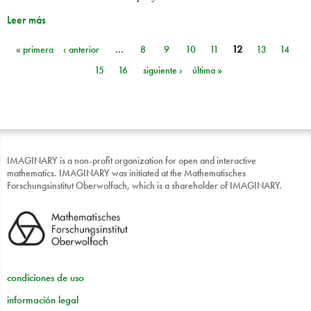
Leer más
« primera
‹ anterior
…
8
9
10
11
12
13
14
Páginas
15
16
siguiente ›
última »
IMAGINARY is a non-profit organization for open and interactive
mathematics. IMAGINARY was initiated at the Mathematisches
Forschungsinstitut Oberwolfach, which is a shareholder of IMAGINARY.
condiciones de uso
información legal