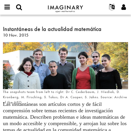
IMAGINARY
open
Acerca de
Eventos
English
E-
mathematics
Instantáneas
mail
Buscar
Proyectos
Français
Instantáneas de la actualidad matemática
Programas
or
de
Contraseña
10 Nov. 2015
username
Participar
Deutsch
Galerías
la
*
*
actualidad
Contacto
한국어
Interactivos
matemática
Español
Películas
Türkçe
Crear nueva cuenta
Textos
Solicitar una nueva contraseña
Exposiciones
Más...
The snapshots team from left to right: Dr C. Cederbaum, J. Niediek, D.
Kronberg, M. Firsching, S. Tokus, Dr A. Cooper, S. Jahns. Source: Archive
of the MFO
Las instantáneas son artículos cortos y de fácil
comprensión sobre temas recientes de investigación
matemática. Describen problemas e ideas matemáticas de
un modo accesible y comprensible, y arrojan luz sobre los
temas de actualidad en la comunidad matemática a