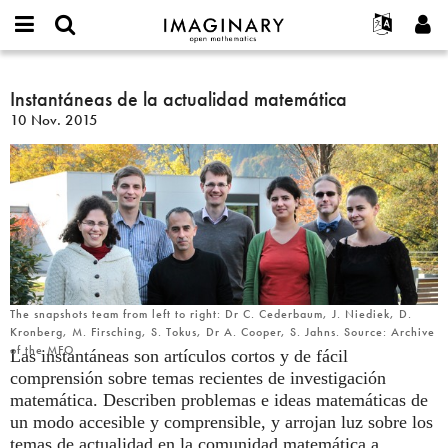
IMAGINARY
open
Acerca de
Eventos
English
E-
mathematics
Instantáneas
mail
Buscar
Proyectos
Français
Instantáneas de la actualidad matemática
Programas
or
de
Contraseña
10 Nov. 2015
username
Participar
Deutsch
Galerías
la
*
*
actualidad
Contacto
한국어
Interactivos
matemática
Español
Películas
Türkçe
Crear nueva cuenta
Textos
Solicitar una nueva contraseña
Exposiciones
Más...
The snapshots team from left to right: Dr C. Cederbaum, J. Niediek, D.
Kronberg, M. Firsching, S. Tokus, Dr A. Cooper, S. Jahns. Source: Archive
of the MFO
Las instantáneas son artículos cortos y de fácil
comprensión sobre temas recientes de investigación
matemática. Describen problemas e ideas matemáticas de
un modo accesible y comprensible, y arrojan luz sobre los
temas de actualidad en la comunidad matemática a