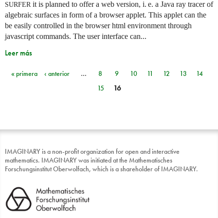
it is planned to offer a web version,
i. e.
a Java ray tracer of
SURFER
algebraic surfaces in form of a browser applet. This applet can the
be easily controlled in the browser html environment through
javascript commands. The user interface can...
Leer más
« primera
‹ anterior
…
8
9
10
11
12
13
14
Páginas
15
16
IMAGINARY is a non-profit organization for open and interactive
mathematics. IMAGINARY was initiated at the Mathematisches
Forschungsinstitut Oberwolfach, which is a shareholder of IMAGINARY.