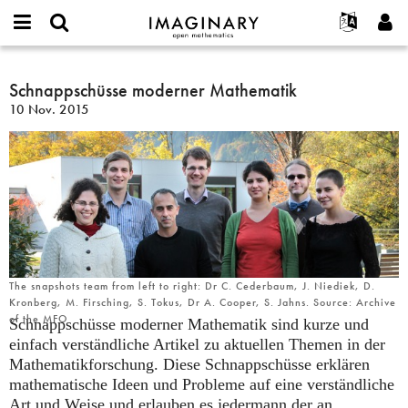
IMAGINARY
open
English
Events
Info
E-
mathematics
Schnappschüsse
mail
Suche
Français
Projekte
Schnappschüsse moderner Mathematik
Programme
or
moderner
Passwort
10 Nov. 2015
username
Mitmachen
Deutsch
Galerien
Mathematik
*
*
Kontakt
한국어
Hands-on
Español
Filme
Türkçe
Neues Benutzerkonto erstellen
Texte
Neues Passwort anfordern
Ausstellungen
Mehr...
The snapshots team from left to right: Dr C. Cederbaum, J. Niediek, D.
Kronberg, M. Firsching, S. Tokus, Dr A. Cooper, S. Jahns. Source: Archive
of the MFO
Schnappschüsse moderner Mathematik sind kurze und
einfach verständliche Artikel zu aktuellen Themen in der
Mathematikforschung. Diese Schnappschüsse erklären
mathematische Ideen und Probleme auf eine verständliche
Art und Weise und erlauben es jedermann der an