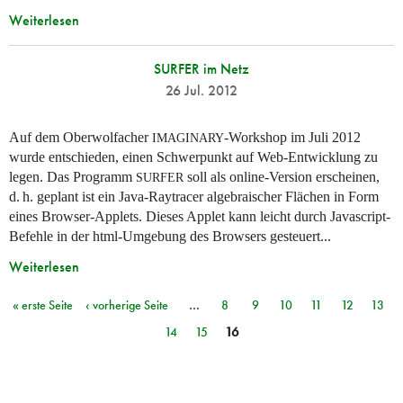
Weiterlesen
SURFER im Netz
26 Jul. 2012
Auf dem Oberwolfacher
-Workshop im Juli 2012
IMAGINARY
wurde entschieden, einen Schwerpunkt auf Web-Entwicklung zu
legen. Das Programm
soll als online-Version erscheinen,
SURFER
d. h.
geplant ist ein Java-Raytracer algebraischer Flächen in Form
eines Browser-Applets. Dieses Applet kann leicht durch Javascript-
Befehle in der html-Umgebung des Browsers gesteuert...
Weiterlesen
« erste Seite
‹ vorherige Seite
…
8
9
10
11
12
13
Seiten
14
15
16