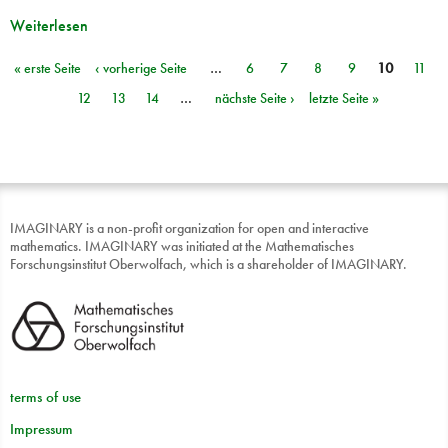
Weiterlesen
« erste Seite
‹ vorherige Seite
…
6
7
8
9
10
11
Seiten
12
13
14
…
nächste Seite ›
letzte Seite »
IMAGINARY is a non-profit organization for open and interactive
mathematics. IMAGINARY was initiated at the Mathematisches
Forschungsinstitut Oberwolfach, which is a shareholder of IMAGINARY.
terms of use
Impressum