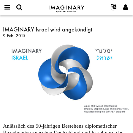
IMAGINARY
open
English
Events
Info
E-
mathematics
IMAGINARY
mail
Suche
Français
Projekte
IMAGINARY Israel wird angekündigt
Programme
or
Israel
Passwort
9 Feb. 2015
username
Mitmachen
Deutsch
Galerien
wird
*
*
angekündigt
Kontakt
한국어
Hands-on
Español
Filme
Türkçe
Neues Benutzerkonto erstellen
Texte
Neues Passwort anfordern
Ausstellungen
Mehr...
Anlässlich des 50-jährigen Bestehens diplomatischer
Beziehungen zwischen Deutschland und Israel wird das