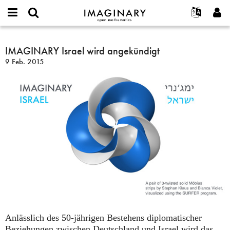
IMAGINARY
open
English
Events
Info
E-
mathematics
IMAGINARY
mail
Suche
Français
Projekte
IMAGINARY Israel wird angekündigt
Programme
or
Israel
Passwort
9 Feb. 2015
username
Mitmachen
Deutsch
Galerien
wird
*
*
angekündigt
Kontakt
한국어
Hands-on
Español
Filme
Türkçe
Neues Benutzerkonto erstellen
Texte
Neues Passwort anfordern
Ausstellungen
Mehr...
Anlässlich des 50-jährigen Bestehens diplomatischer
Beziehungen zwischen Deutschland und Israel wird das