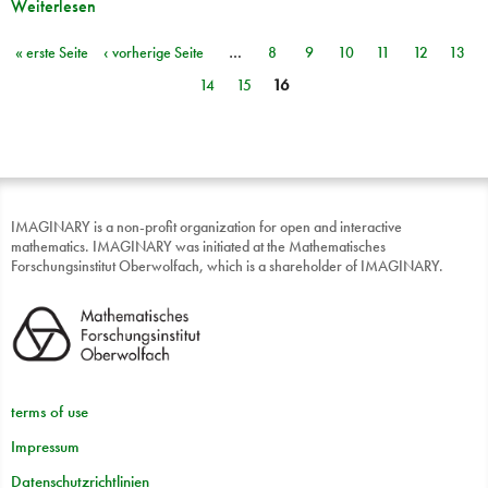
Weiterlesen
« erste Seite
‹ vorherige Seite
…
8
9
10
11
12
13
Seiten
14
15
16
IMAGINARY is a non-profit organization for open and interactive
mathematics. IMAGINARY was initiated at the Mathematisches
Forschungsinstitut Oberwolfach, which is a shareholder of IMAGINARY.
terms of use
Impressum
Datenschutzrichtlinien