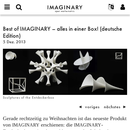
IMAGINARY
open
English
Events
Info
E-
mathematics
Best
mail
Suche
Français
Projekte
Best of IMAGINARY – alles in einer Box! (deutsche
Programme
or
of
Passwort
Edition)
username
Mitmachen
Deutsch
Galerien
IMAGINARY
*
*
5 Dez. 2013
–
Kontakt
한국어
Hands-on
alles
Español
Filme
in
Türkçe
einer
Neues Benutzerkonto erstellen
Texte
Box!
Neues Passwort anfordern
Ausstellungen
(deutsche
Edition)
Mehr...
Sculptures of the Entdeckerbox
◄
voriges
nächstes
►
Gerade rechtzeitig zu Weihnachten ist das neueste Produkt
von
erschienen: die
-
IMAGINARY
IMAGINARY