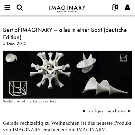
IMAGINARY
open
English
Events
Info
E-
mathematics
Best
mail
Suche
Français
Projekte
Best of IMAGINARY – alles in einer Box! (deutsche
Programme
or
of
Passwort
Edition)
username
Mitmachen
Deutsch
Galerien
IMAGINARY
*
*
5 Dez. 2013
–
Kontakt
한국어
Hands-on
alles
Español
Filme
in
Türkçe
einer
Neues Benutzerkonto erstellen
Texte
Box!
Neues Passwort anfordern
Ausstellungen
(deutsche
Edition)
Mehr...
Sculptures of the Entdeckerbox
◄
voriges
nächstes
►
Gerade rechtzeitig zu Weihnachten ist das neueste Produkt
von
erschienen: die
-
IMAGINARY
IMAGINARY