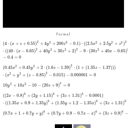
Formel
2
2
(
4
⋅
(
+
+
0.55
)
+
4
+
200
−
0.1
)
⋅
(
(
2.5
+
2.5
+
)
2
6
2
2
2
x
z
y
z
x
y
z
2
2
⋅
(
(
40
⋅
(
−
0.65
)
+
40
+
30
+
2
)
−
9
⋅
(
30
+
40
−
0.65
)
2
2
2
x
y
z
z
x
−
0.4
=
0
3
(
0.45
+
0.45
+
2
⋅
(
1.6
−
1.39
)
⋅
(
1
+
(
1.35
−
1.37
)
)
)
2
2
x
y
z
z
2
⋅
(
+
+
(
−
0.85
)
−
0.015
)
−
0.000001
=
0
2
2
x
y
z
5
10
+
10
−
10
−
(
20
+
9
)
=
0
2
2
y
x
z
6
6
6
(
(
2
−
0.8
)
+
(
2
+
1.15
)
+
(
3
+
1.31
)
−
0.0001
)
x
y
z
6
6
6
⋅
(
(
1.35
+
0.9
+
1.35
)
+
(
1.35
+
1.2
−
1.35
)
+
(
3
+
1.31
)
x
y
y
x
z
6
6
6
(
0.7
+
1
+
0.7
+
)
+
(
0.7
+
0.9
−
0.7
−
)
+
(
3
+
0.9
)
x
y
y
y
x
x
z