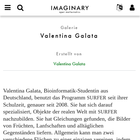
IMAGINARY
open
English
Events
Info
E-
mathematics
Valentina
mail
Galerie
Suche
Français
Projekte
Programme
or
Galata
Valentina Galata
Passwort
username
Mitmachen
Deutsch
Galerien
*
*
Kontakt
한국어
Hands-on
Erstellt von
Español
Filme
Valentina Galata
Türkçe
Neues Benutzerkonto erstellen
Texte
Neues Passwort anfordern
Ausstellungen
Mehr...
Valentina Galata, Bioinformatik-Studentin aus
Deutschland, benutzt das Programm
seit ihrer
SURFER
Schulzeit, genauer seit 2008. Sie hat sich darauf
spezialisiert, Objekte der realen Welt mit
SURFER
nachzubilden. Sie hat Gleichungen gefunden, die Bilder
von Früchten, Lanfschaften und alltäglichen
Gegenständen liefern. Allgemein kann man zwei
verschiedene Flächen zu einer einzigen vereinen, indem