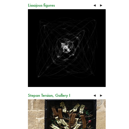
Lissajous figures
◄
►
Stepan Tersian, Gallery I
◄
►