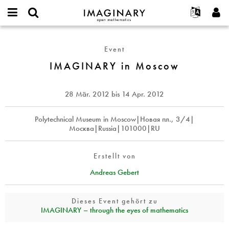
IMAGINARY
open
English
Events
Info
E-
mathematics
IMAGINARY
mail
Suche
Français
Projekte
Programme
Event
or
in
Passwort
username
Mitmachen
Deutsch
IMAGINARY in Moscow
Galerien
Moscow
*
*
Kontakt
한국어
Hands-on
Español
28 Mär. 2012
bis
14 Apr. 2012
Filme
Türkçe
Neues Benutzerkonto erstellen
Texte
Polytechnical Museum in Moscow|Новая пл., 3/4|
Москва|Russia|101000|RU
Neues Passwort anfordern
Ausstellungen
Mehr...
Erstellt von
Andreas Gebert
Dieses Event gehört zu
IMAGINARY – through the eyes of mathematics