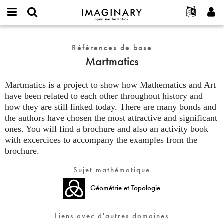
IMAGINARY
open
Événements
À propos
English
E-
mathematics
Martmatics
mail
Rechercher
Français
Projets
Références de base
Programmes
or
Mot
Martmatics
username
Participer
Deutsch
Galeries
de
*
passe
Contact
한국어
Interactif
*
Martmatics is a project to show how Mathematics and Art
Español
have been related to each other throughout history and
Films
how they are still linked today. There are many bonds and
Türkçe
Créer un nouveau compte
Textes
the authors have chosen the most attractive and significant
Demander un nouveau mot de passe
Expositions
ones. You will find a brochure and also an activity book
with excercices to accompany the examples from the
Plus...
brochure.
Sujet mathématique
Géométrie et Topologie
Liens avec d'autres domaines