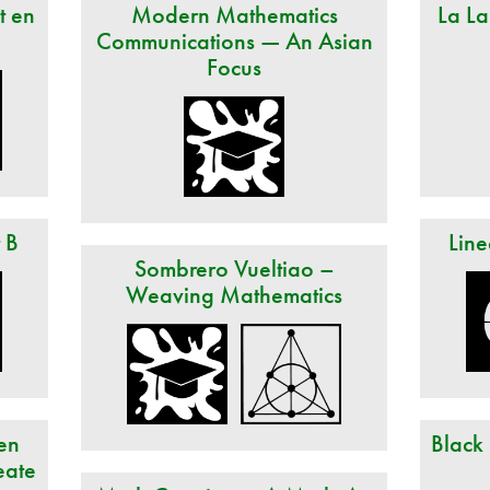
t en
Modern Mathematics
La La
Communications — An Asian
Focus
t B
Line
Sombrero Vueltiao –
Weaving Mathematics
en
Black
eate