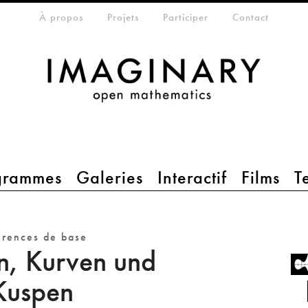
eta-menu
À propos
Projets
Participer
Contact
grammes
Galeries
Interactif
Films
T
érences de base
, Kurven und
Kuspen