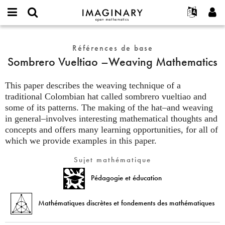
IMAGINARY
open
Événements
À propos
English
E-
mathematics
Sombrero
mail
Rechercher
Français
Projets
Références de base
Programmes
or
Vueltiao
Mot
Sombrero Vueltiao –Weaving Mathematics
username
Participer
Deutsch
Galeries
–
de
*
passe
Weaving
Contact
한국어
Interactif
*
This paper describes the weaving technique of a
Mathematics
Español
traditional Colombian hat called sombrero vueltiao and
Films
some of its patterns. The making of the hat–and weaving
Türkçe
Créer un nouveau compte
Textes
in general–involves interesting mathematical thoughts and
Demander un nouveau mot de passe
Expositions
concepts and offers many learning opportunities, for all of
which we provide examples in this paper.
Plus...
Sujet mathématique
Pédagogie et éducation
Mathématiques discrètes et fondements des mathématiques