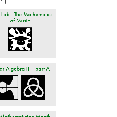
 Lab - The Mathematics
of Music
ar Algebra III - part A
 Mathematician Month -