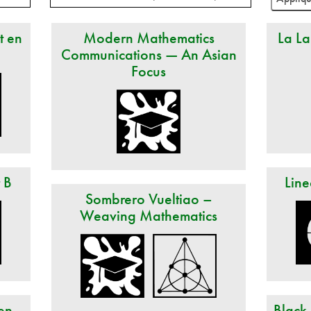
t en
Modern Mathematics
La La
Communications — An Asian
Focus
t B
Line
Sombrero Vueltiao –
Weaving Mathematics
en
Black