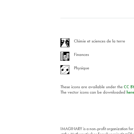
Chimie et sciences de la terre
Finances
Physique
These icons are available under the
CC
B
The vector icons can be downloaded
her
IMAGINARY is a non-profit organization for
at the Mathematisches Forschungsinstitut O