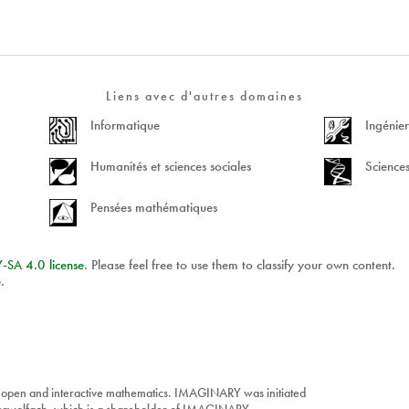
Liens avec d'autres domaines
Informatique
Ingénier
Humanités et sciences sociales
Sciences
Pensées mathématiques
Y
-
SA
4.0 license
. Please feel free to use them to classify your own content.
e
.
 open and interactive mathematics. IMAGINARY was initiated
berwolfach, which is a shareholder of IMAGINARY.