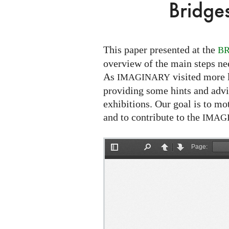
Exhibition
Bridge
-
Bridges
2013
This paper presented at the
BR
Paper
overview of the main steps nee
As
visited more l
IMAGINARY
providing some hints and advi
exhibitions. Our goal is to m
and to contribute to the
IMAG