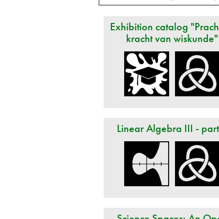
Exhibition catalog "Prach
kracht van wiskunde"
Linear Algebra III - par
Science Spaces: An Op