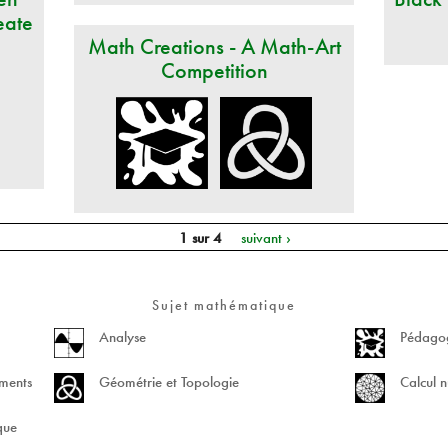
eate
Math Creations - A Math-Art
Competition
1 sur 4
suivant ›
Sujet mathématique
Analyse
Pédagog
ements
Géométrie et Topologie
Calcul n
ique