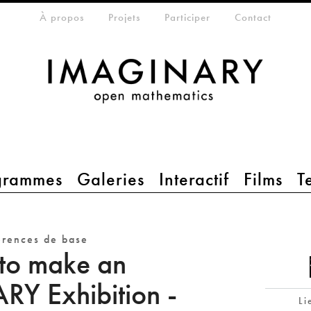
eta-menu
À propos
Projets
Participer
Contact
grammes
Galeries
Interactif
Films
T
érences de base
to make an
Y Exhibition -
Li