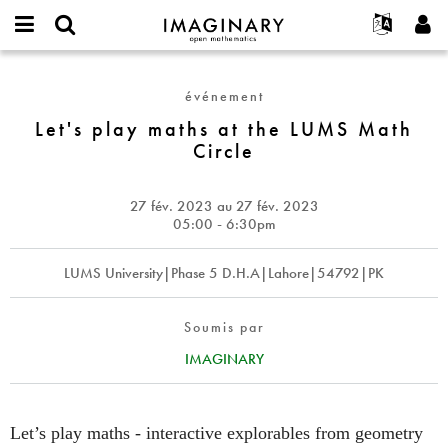
IMAGINARY
open
Événements
À propos
English
E-
mathematics
Let's
mail
Rechercher
Français
Projets
Programmes
événement
or
play
Mot
username
Participer
Deutsch
Let's play maths at the LUMS Math
Galeries
maths
de
*
Circle
passe
at
Contact
한국어
Interactif
*
the
Español
Films
LUMS
27 fév. 2023
au
27 fév. 2023
Türkçe
Math
Créer un nouveau compte
Textes
05:00 - 6:30pm
Circle
Demander un nouveau mot de passe
Expositions
LUMS University|Phase 5 D.H.A|Lahore|54792|PK
Plus...
Soumis par
IMAGINARY
Let’s play maths - interactive explorables from geometry