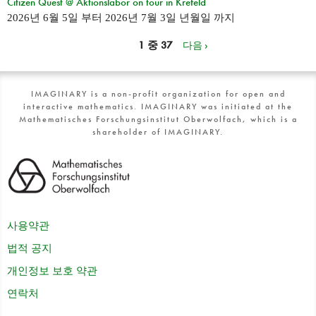
Citizen Quest @ Aktionslabor on tour in Krefeld
2026년 6월 5일
부터
2026년 7월 3일 년월일
까지
1 중 37
다음 ›
IMAGINARY is a non-profit organization for open and
interactive mathematics. IMAGINARY was initiated at the
Mathematisches Forschungsinstitut Oberwolfach, which is a
shareholder of IMAGINARY.
사용약관
법적 공지
개인정보 보호 약관
연락처