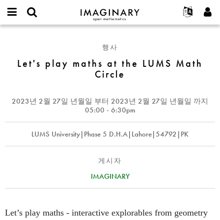
IMAGINARY
open
IMAGINARY란
English
Events
E-
mathematics
Let's
mail
찾기
프로젝트
Français
Programs
행사
or
play
비
username
참가하기
Deutsch
Let's play maths at the LUMS Math
Galleries
maths
밀
*
Circle
번
at
한국어
연락처
Hands-On
호
the
Español
*
Films
LUMS
2023년 2월 27일 년월일
부터
2023년 2월 27일 년월일
까지
Türkçe
Math
가입하기
Texts
05:00 - 6:30pm
Circle
새로운 비밀번호 요청하기
Exhibitions
LUMS University|Phase 5 D.H.A|Lahore|54792|PK
나머지 보기...
게시자
IMAGINARY
Let’s play maths - interactive explorables from geometry