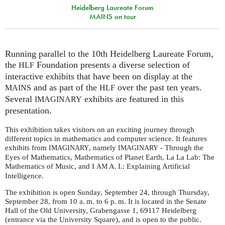
Heidelberg Laureate Forum
MAINS on tour
Running parallel to the 10th Heidelberg Laureate Forum,
the
Foundation presents a diverse selection of
HLF
interactive exhibits that have been on display at the
and as part of the
over the past ten years.
MAINS
HLF
Several
exhibits are featured in this
IMAGINARY
presentation.
This exhibition takes visitors on an exciting journey through
different topics in mathematics and computer science. It
features
exhibits from
, namely
- Through the
IMAGINARY
IMAGINARY
Eyes of Mathematics, Mathematics of Planet Earth, La La Lab: The
Mathematics of Music, and I
A. I.
: Explaining Artificial
AM
Intelligence.
The exhibition is open Sunday, September 24, through Thursday,
September 28, from 10
a. m.
to 6
p. m.
It is located in the Senate
Hall of the Old University, Grabengasse 1, 69117 Heidelberg
(entrance via the University Square), and is open to the public.