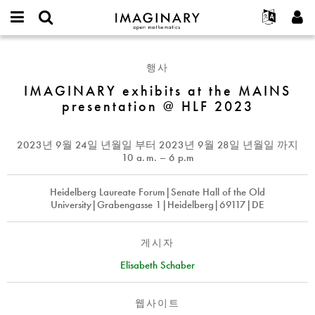
IMAGINARY
open
IMAGINARY란
English
Events
E-
mathematics
IMAGINARY
mail
찾기
프로젝트
Français
Programs
행사
or
exhibits
비
username
참가하기
Deutsch
IMAGINARY exhibits at the MAINS
Galleries
at
밀
*
presentation @ HLF 2023
번
the
한국어
연락처
Hands-On
호
MAINS
Español
*
Films
presentation
2023년 9월 24일 년월일
부터
2023년 9월 28일 년월일
까지
Türkçe
@
가입하기
Texts
10
a. m.
– 6 p.m
HLF
새로운 비밀번호 요청하기
Exhibitions
2023
Heidelberg Laureate Forum|Senate Hall of the Old
나머지 보기...
University|Grabengasse 1|Heidelberg|69117|DE
게시자
Elisabeth Schaber
웹사이트