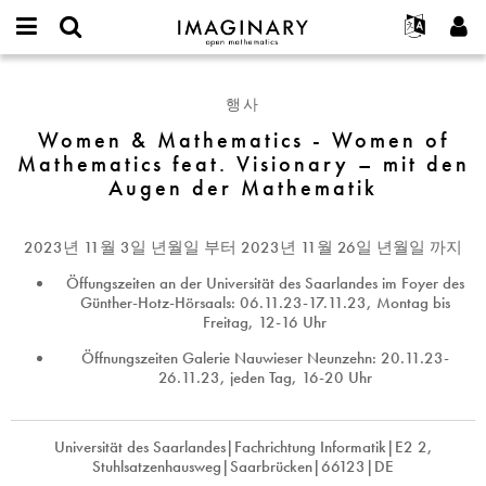
IMAGINARY
open
IMAGINARY란
English
Events
E-
mathematics
Women
mail
찾기
프로젝트
Français
Programs
행사
or
&
비
username
참가하기
Deutsch
Women & Mathematics - Women of
Galleries
Mathematics
밀
*
Mathematics feat. Visionary – mit den
번
-
한국어
연락처
Hands-On
호
Augen der Mathematik
Women
Español
*
Films
of
Türkçe
Mathematics
가입하기
Texts
2023년 11월 3일 년월일
부터
2023년 11월 26일 년월일
까지
feat.
새로운 비밀번호 요청하기
Exhibitions
Visionary
Öffungszeiten an der Universität des Saarlandes im Foyer des
Günther-Hotz-Hörsaals: 06.11.23-17.11.23, Montag bis
–
나머지 보기...
Freitag, 12-16 Uhr
mit
den
Öffnungszeiten Galerie Nauwieser Neunzehn: 20.11.23-
26.11.23, jeden Tag, 16-20 Uhr
Augen
der
Mathematik
Universität des Saarlandes|Fachrichtung Informatik|E2 2,
Stuhlsatzenhausweg|Saarbrücken|66123|DE