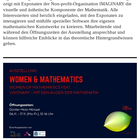
zeigt mit Exponaten der Non-profit-Organisation
die
IMAGINARY
visuelle und ästhetische Komponente der Mathematik. Alle
Interessierten sind herzlich eingeladen, mit den Exponaten zu
interagieren und mithilfe spezieller Software ihre eigenen
mathematischen Kunstwerke zu kreieren. Mitarbeitende sind
während den Öffnungszeiten der Ausstellung ansprechbar und
können hilfreiche Einblicke in das theoretische Hintergrundwissen
geben.