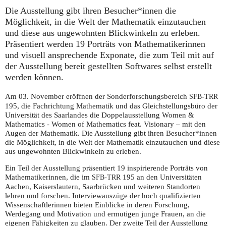
Die Ausstellung gibt ihren Besucher*innen die
Möglichkeit, in die Welt der Mathematik einzutauchen
und diese aus ungewohnten Blickwinkeln zu erleben.
Präsentiert werden 19 Porträts von Mathematikerinnen
und visuell ansprechende Exponate, die zum Teil mit auf
der Ausstellung bereit gestellten Softwares selbst erstellt
werden können.
Am 03. November eröffnen der Sonderforschungsbereich
-
SFB
TRR
195, die Fachrichtung Mathematik und das Gleichstellungsbüro der
Universität des Saarlandes die Doppelausstellung Women &
Mathematics - Women of Mathematics feat. Visionary – mit den
Augen der Mathematik. Die Ausstellung gibt ihren Besucher*innen
die Möglichkeit, in die Welt der Mathematik einzutauchen und diese
aus ungewohnten Blickwinkeln zu erleben.
Ein Teil der Ausstellung präsentiert 19 inspirierende Porträts von
Mathematikerinnen, die im
-
195 an den Universitäten
SFB
TRR
Aachen, Kaiserslautern, Saarbrücken und weiteren Standorten
lehren und forschen. Interviewauszüge der hoch qualifizierten
Wissenschaftlerinnen bieten Einblicke in deren Forschung,
Werdegang und Motivation und ermutigen junge Frauen, an die
eigenen Fähigkeiten zu glauben. Der zweite Teil der Ausstellung