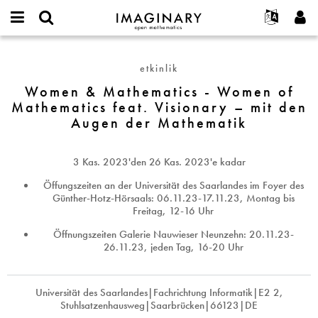
IMAGINARY
open
Hakkımızda
Etkinlikler
English
E-
mathematics
Women
mail
Ara
Français
Projeler
Programlar
etkinlik
or
&
Parola
username
Deutsch
Katılım
Women & Mathematics - Women of
Galeriler
Mathematics
*
*
Mathematics feat. Visionary – mit den
-
한국어
İletişim
Etkileşimli
Augen der Mathematik
Women
Español
Filmler
of
Türkçe
Mathematics
Yeni hesap oluştur
Metinler
3 Kas. 2023
'den
26 Kas. 2023
'e kadar
feat.
Yeni parola iste
Sergiler
Visionary
Öffungszeiten an der Universität des Saarlandes im Foyer des
Günther-Hotz-Hörsaals: 06.11.23-17.11.23, Montag bis
–
Devamı...
Freitag, 12-16 Uhr
mit
den
Öffnungszeiten Galerie Nauwieser Neunzehn: 20.11.23-
26.11.23, jeden Tag, 16-20 Uhr
Augen
der
Mathematik
Universität des Saarlandes|Fachrichtung Informatik|E2 2,
Stuhlsatzenhausweg|Saarbrücken|66123|DE