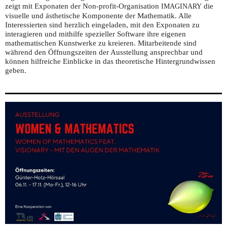
zeigt mit Exponaten der Non-profit-Organisation
die
IMAGINARY
visuelle und ästhetische Komponente der Mathematik. Alle
Interessierten sind herzlich eingeladen, mit den Exponaten zu
interagieren und mithilfe spezieller Software ihre eigenen
mathematischen Kunstwerke zu kreieren. Mitarbeitende sind
während den Öffnungszeiten der Ausstellung ansprechbar und
können hilfreiche Einblicke in das theoretische Hintergrundwissen
geben.