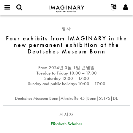
IMAGINARY
open
IMAGINARY란
English
Events
E-
mathematics
Four
mail
찾기
프로젝트
Français
Programs
행사
or
exhibits
비
username
참가하기
Deutsch
Four exhibits from IMAGINARY in the
Galleries
from
밀
*
new permanent exhibition at the
번
IMAGINARY
한국어
연락처
Hands-On
호
Deutsches Museum Bonn
in
Español
*
Films
the
Türkçe
new
가입하기
Texts
From
2024년 3월 1일 년월일
permanent
Tuesday to Friday 10:00 – 17:00
새로운 비밀번호 요청하기
Exhibitions
exhibition
Saturday 12:00 – 17:00
Sunday and public holidays 10:00 – 17:00
at
나머지 보기...
the
Deutsches
Deutsches Museum Bonn|Ahrstraße 45|Bonn|53175|DE
Museum
Bonn
게시자
Elisabeth Schaber