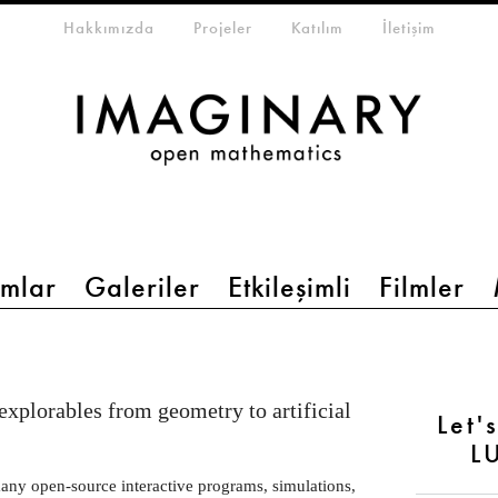
eta-menu
Hakkımızda
Projeler
Katılım
İletişim
mlar
Galeriler
Etkileşimli
Filmler
 explorables from geometry to artificial
Let'
L
many open-source interactive programs, simulations,