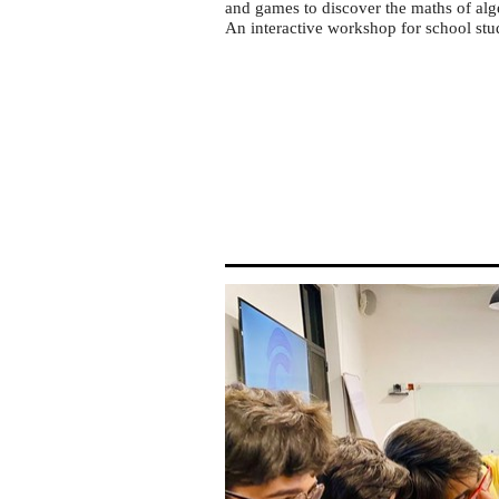
LUMS
and games to discover the maths of al
Math
An interactive workshop for school stu
Circle