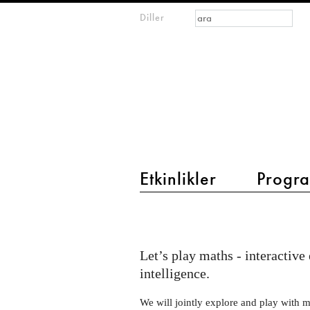
Arama formu
Ara
Diller
m
IMAGINARY
open
mathematics
main menu 2
Etkinlikler
Progra
Let's
play
maths
Let’s play maths - interactive
at
intelligence.
the
We will jointly explore and play with 