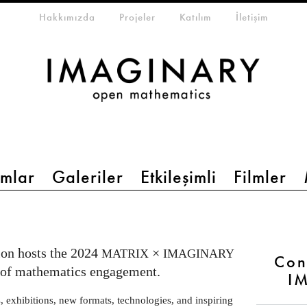
eta-menu
Hakkımızda
Projeler
Katılım
İletişim
mlar
Galeriler
Etkileşimli
Filmler
on hosts the 2024
×
MATRIX
IMAGINARY
Con
e of mathematics engagement.
I
exhibitions, new formats, technologies, and inspiring