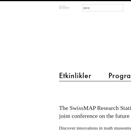
Arama formu
Ara
Diller
m
IMAGINARY
open
mathematics
main menu 2
Etkinlikler
Progra
Conference
MATRIX
×
The SwissMAP Research Stati
IMAGINARY
joint conference on the futur
2024
Discover innovations in math museums, 