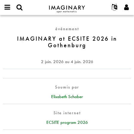
IMAGINARY
open
Événements
À propos
English
E-
mathematics
IMAGINARY
mail
Rechercher
Français
Projets
Programmes
événement
or
at
Mot
username
Participer
Deutsch
IMAGINARY at ECSITE 2026 in
Galeries
ECSITE
de
*
Gothenburg
passe
2026
Contact
한국어
Interactif
*
in
Español
Films
Gothenburg
2 juin. 2026
au
4 juin. 2026
Türkçe
Créer un nouveau compte
Textes
Demander un nouveau mot de passe
Expositions
Plus...
Soumis par
Elisabeth Schaber
Site internet
ECSITE program 2026