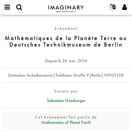
IMAGINARY
open
Événements
À propos
English
E-
mathematics
Mathématiques
mail
Rechercher
Français
Projets
Programmes
événement
or
de
Mot
username
Participer
Deutsch
Mathématiques de la Planète Terre au
Galeries
la
de
*
Deutsches Technikmuseum de Berlin
passe
Planète
Contact
한국어
Interactif
*
Terre
Español
Films
au
Depuis le
26 mar. 2014
Türkçe
Deutsches
Créer un nouveau compte
Textes
Technikmuseum
Demander un nouveau mot de passe
Deutsches Technikmuseum|Trebbiner Straße 9|Berlin|10963|DE
Expositions
de
Berlin
Plus...
Soumis par
Sebastian Hamburger
Cet événement fait partie de
Mathematics of Planet Earth