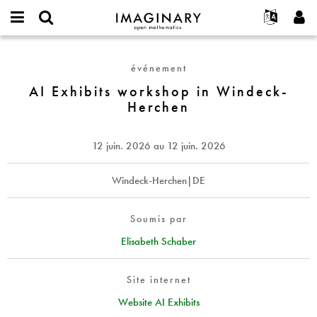
IMAGINARY
open
Événements
À propos
English
E-
mathematics
AI
mail
Rechercher
Français
Projets
Programmes
événement
or
Exhibits
Mot
username
Participer
Deutsch
AI Exhibits workshop in Windeck-
Galeries
workshop
de
*
Herchen
passe
in
Contact
한국어
Interactif
*
Windeck-
Español
Films
Herchen
12 juin. 2026
au
12 juin. 2026
Türkçe
Créer un nouveau compte
Textes
Demander un nouveau mot de passe
Windeck-Herchen|DE
Expositions
Plus...
Soumis par
Elisabeth Schaber
Site internet
Website AI Exhibits