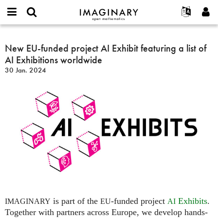
IMAGINARY
open
English
Events
Info
E-
mathematics
New
mail
Suche
Français
Projekte
New EU-funded project AI Exhibit featuring a list of
Programme
or
EU-
Passwort
AI Exhibitions worldwide
username
Mitmachen
Deutsch
Galerien
funded
*
*
30 Jan. 2024
project
Kontakt
한국어
Hands-on
AI
Español
Filme
Exhibit
Türkçe
featuring
Neues Benutzerkonto erstellen
Texte
a
Neues Passwort anfordern
Ausstellungen
list
of
Mehr...
AI
Exhibitions
worldwide
is part of the
-funded project
Exhibits
.
IMAGINARY
EU
AI
Together with partners across Europe, we develop hands-