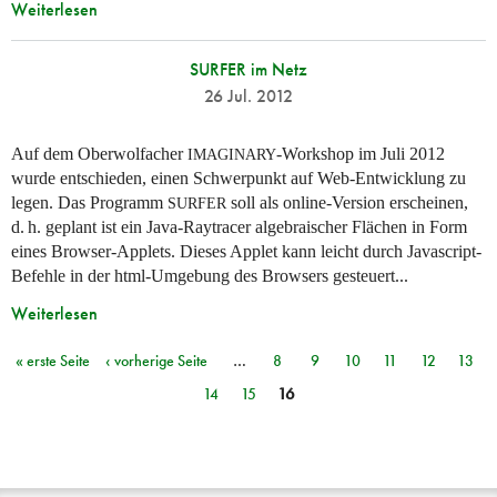
Weiterlesen
SURFER im Netz
26 Jul. 2012
Auf dem Oberwolfacher
-Workshop im Juli 2012
IMAGINARY
wurde entschieden, einen Schwerpunkt auf Web-Entwicklung zu
legen. Das Programm
soll als online-Version erscheinen,
SURFER
d. h.
geplant ist ein Java-Raytracer algebraischer Flächen in Form
eines Browser-Applets. Dieses Applet kann leicht durch Javascript-
Befehle in der html-Umgebung des Browsers gesteuert...
Weiterlesen
« erste Seite
‹ vorherige Seite
…
8
9
10
11
12
13
Seiten
14
15
16