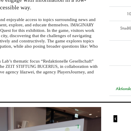
ccessible way.
10
 and enjoyable access to topics surrounding news and
iment, explore, and educate themselves.
IMAGINARY
Stadt
Quest for this exhibition. In the game, visitors work
l city, discovering that the challenges of navigating
tively and constructively. The game explores topics
ipation, while also posing broader questions like: Who
s Lab’s thematic focus “Redaktionelle Gesellschaft”
 the
, in collaboration with
ZEIT
STIFTUNG
BUCERIUS
ve agency lilazwei, the agency PlayersJourney, and
Aktions
