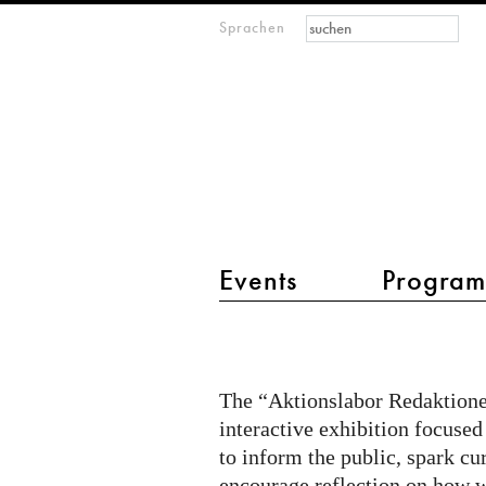
Suchformular
Suche
Sprachen
M
IMAGINARY
open
mathematics
Hauptmenü 2
Events
Progra
Citizen
Quest
@
The “Aktionslabor Redaktionel
Aktionslabor
interactive exhibition focused
on
to inform the public, spark cu
encourage reflection on how w