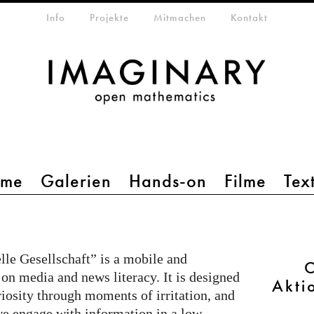
etamenü
Info
Projekte
Mitmachen
Kontakt
mme
Galerien
Hands-on
Filme
Tex
le Gesellschaft” is a mobile and
C
 on media and news literacy. It is designed
Akti
riosity through moments of irritation, and
e engage with information in a low-