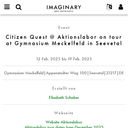
IMAGINARY
open
English
Events
Info
E-
mathematics
Citizen
mail
Suche
Français
Projekte
Programme
Event
or
Quest
Passwort
username
Mitmachen
Deutsch
Citizen Quest @ Aktionslabor on tour
Galerien
@
*
*
at Gymnasium Meckelfeld in Seevetal
Aktionslabor
Kontakt
한국어
Hands-on
on
Español
Filme
tour
12 Feb. 2025
bis
19 Feb. 2025
Türkçe
at
Neues Benutzerkonto erstellen
Texte
Gymnasium
Neues Passwort anfordern
Gymnasium Meckelfeld|Appenstedter Weg 100|Seevetal|21217|DE
Ausstellungen
Meckelfeld
in
Mehr...
Seevetal
Erstellt von
Elisabeth Schaber
Webseite
Website Aktionslabor
Aktionslabor tour dates June-December 2025