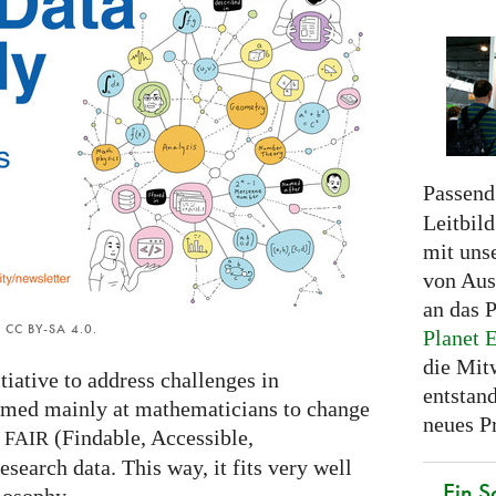
Passend
Leitbil
mit uns
von Aus
an das 
er CC BY-SA 4.0.
Planet 
die Mit
ative to address challenges in
entstand
aimed mainly at mathematicians to change
neues Pr
g
(Findable, Accessible,
FAIR
esearch data. This way, it fits very well
Ein S