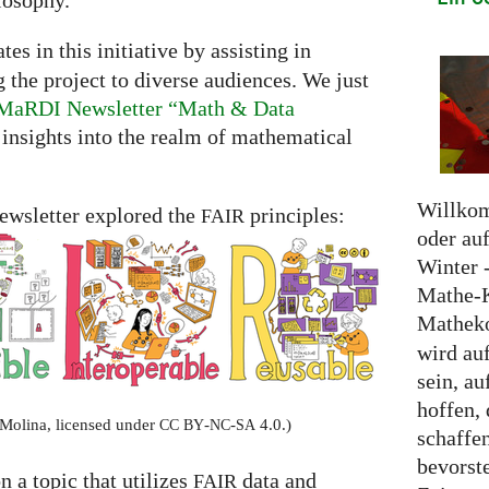
losophy.
tes in this initiative by assisting in
he project to diverse audiences. We just
he MaRDI Newsletter “Math & Data
d insights into the realm of mathematical
Willko
 newsletter explored the
principles:
FAIR
oder auf
Winter 
Mathe-
Mathek
wird auf
sein, a
hoffen,
-Molina, licensed under
-
-
4.0.)
CC
BY
NC
SA
schaffe
bevorst
on a topic that utilizes
data and
FAIR