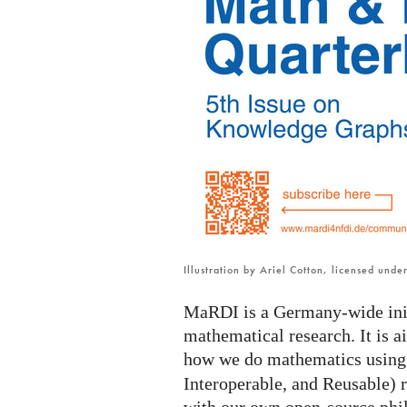
MaRDI
newsletter
is
online
Illustration by Ariel Cotton, licensed und
MaRDI is a Germany-wide initi
mathematical research. It is 
how we do mathematics usin
Interoperable, and Reusable) r