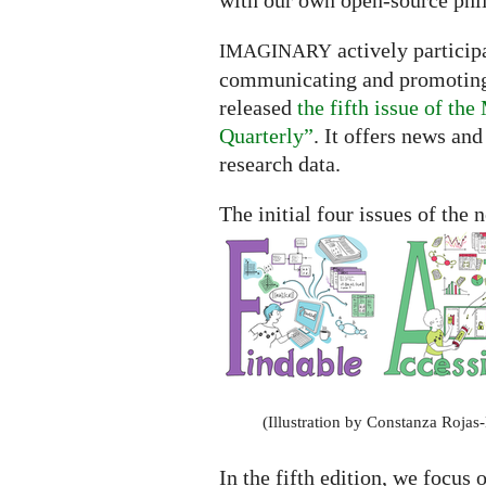
with our own open-source phi
actively participa
IMAGINARY
communicating and promoting t
released
the fifth issue of t
Quarterly”
. It offers news an
research data.
The initial four issues of the
(Illustration by Constanza Rojas
In the fifth edition, we focus 