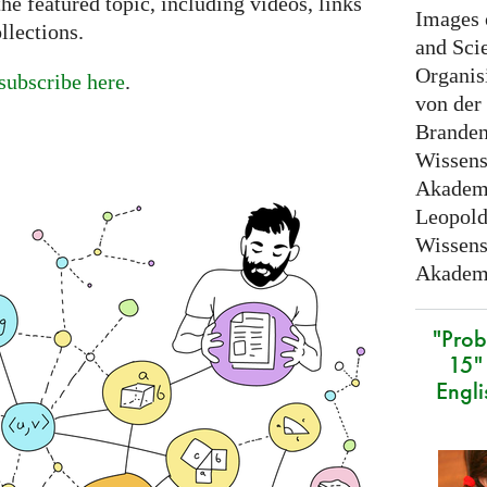
e featured topic, including videos, links
Images 
llections.
and Sci
Organis
subscribe here
.
von der
Branden
Wissens
Akademi
Leopold
Wissens
Akademi
"Prob
15" 
Engli