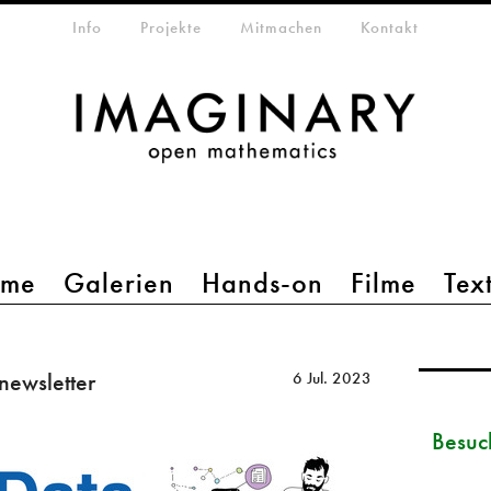
etamenü
Info
Projekte
Mitmachen
Kontakt
mme
Galerien
Hands-on
Filme
Tex
 newsletter
6 Jul. 2023
Besuc