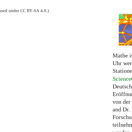
censed under
-
4.0.)
CC
BY
SA
Mathe i
Uhr wer
Station
Science
Deutschl
Eröffnu
von der
and Dr.
Forschu
teilneh