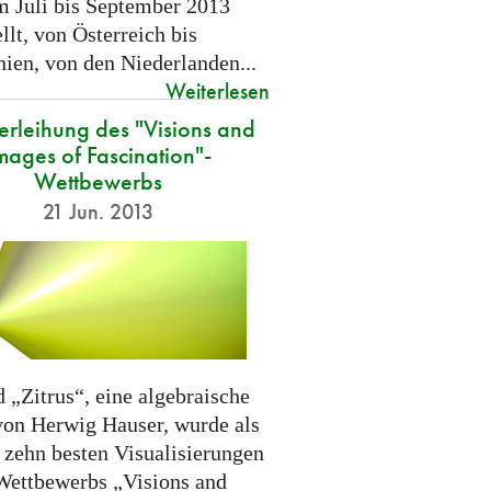
m Juli bis September 2013
llt, von Österreich bis
nien, von den Niederlanden...
Weiterlesen
verleihung des "Visions and
mages of Fascination"-
Wettbewerbs
21 Jun. 2013
 „Zitrus“, eine algebraische
von Herwig Hauser, wurde als
r zehn besten Visualisierungen
Wettbewerbs „Visions and