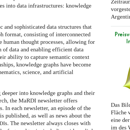
Zeitrau
es into data infrastructures: knowledge
vorgeste
Argenti
and sophisticated data structures that
Preis
ph format, consisting of interconnected
I
e human thought processes, allowing for
n of data and enabling efficient data
eir ability to capture semantic context
ionships, knowledge graphs have become
ematics, science, and artificial
g deeper into knowledge graphs and their
rch, the MaRDI newsletter offers
Das Bild
s. In each newsletter, an episode of the
Fläche 
is published, as well as news about the
eine de
s. The newsletter always closes with
DI
im des 