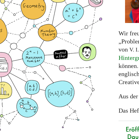
Wir fre
„Proble
von
V. I.
Hinterg
können.
englisc
Creativ
Aus der
Das Hef
Eröf
Daue