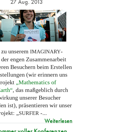
27 Aug. 2013
 zu unserem
-
IMAGINARY
d der engen Zusammenarbeit
eren Besuchern beim Erstellen
stellungen (wir erinnern uns
Projekt
„Mathematics of
Earth“
, das maßgeblich durch
wirkung unserer Besucher
en ist), präsentieren wir unser
ojekt: „
-...
SURFER
Weiterlesen
ommer voller Konferenzen