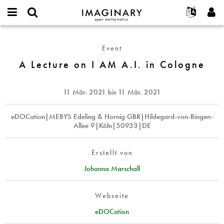
IMAGINARY
open
English
Events
Info
E-
mathematics
A
mail
Suche
Français
Projekte
Programme
Event
or
Lecture
Passwort
username
Mitmachen
Deutsch
A Lecture on I AM A.I. in Cologne
Galerien
on
*
*
I
Kontakt
한국어
Hands-on
AM
Español
11 Mär. 2021
bis
11 Mär. 2021
Filme
A.I.
Türkçe
in
Neues Benutzerkonto erstellen
Texte
eDOCation|MEBYS Edeling & Hornig GBR|Hildegard-von-Bingen-
Cologne
Allee 9|Köln|50933|DE
Neues Passwort anfordern
Ausstellungen
Mehr...
Erstellt von
Johanna Marschall
Webseite
eDOCation