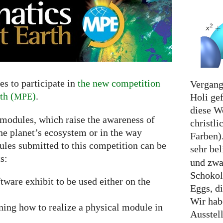
s to participate in
the new competition
Vergang
th (
)
.
Holi gef
MPE
diese W
 modules, which raise the awareness of
christli
he planet’s ecosystem or in the way
Farben).
ules submitted to this competition can be
sehr be
s:
und zwar
Schokol
ftware exhibit to be used either on the
Eggs, d
Wir hab
ning how to realize a physical module in
Ausstel