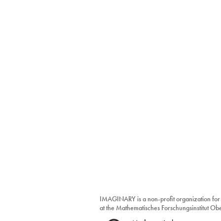
IMAGINARY is a non-profit organization for
at the Mathematisches Forschungsinstitut O