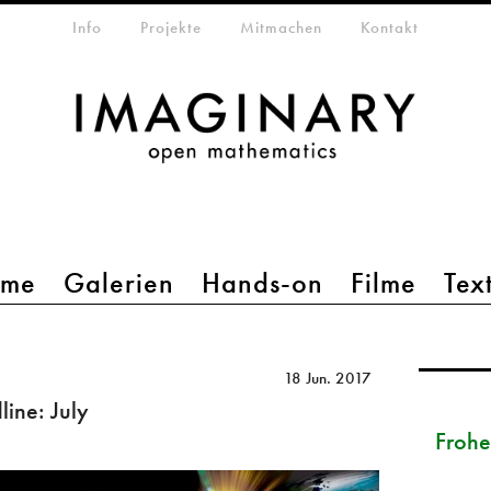
etamenü
Info
Projekte
Mitmachen
Kontakt
mme
Galerien
Hands-on
Filme
Tex
18 Jun. 2017
ine: July
Froh