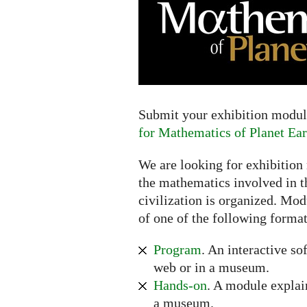
Extended
deadline:
July
16,
2017
Submit your exhibition module
for Mathematics of Planet Ear
We are looking for exhibition
the mathematics involved in t
civilization is organized. Mod
of one of the following format
Program
. An interactive so
web or in a museum.
Hands-on
. A module explai
a museum.