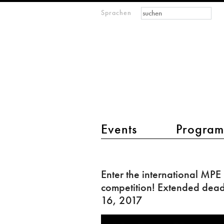
Suchformular
Suche
Sprachen
M
IMAGINARY
open
mathematics
Hauptmenü 2
Events
Progra
Enter
the
Enter the international MPE
international
competition! Extended deadl
MPE
16, 2017
competition!