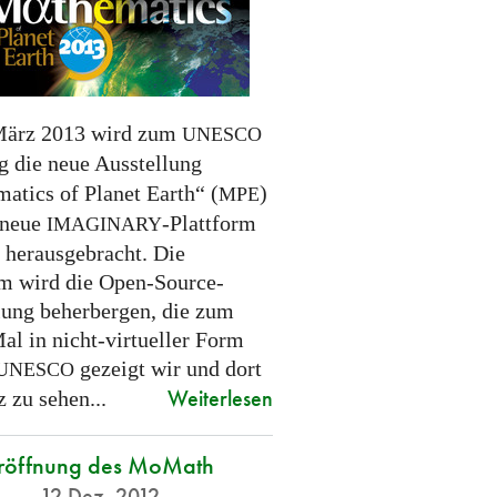
März 2013 wird zum
UNESCO
g die neue Ausstellung
atics of Planet Earth“ (
)
MPE
 neue
-Plattform
IMAGINARY
l herausgebracht. Die
rm wird die Open-Source-
lung beherbergen, die zum
al in nicht-virtueller Form
gezeigt wir und dort
UNESCO
Weiterlesen
 zu sehen...
röffnung des MoMath
12 Dez. 2012