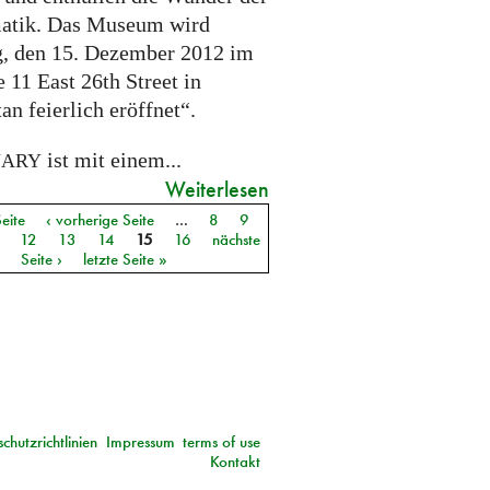
atik. Das Museum wird
, den 15. Dezember 2012 im
 11 East 26th Street in
n feierlich eröffnet“.
ist mit einem...
NARY
Weiterlesen
Seite
‹ vorherige Seite
…
8
9
12
13
14
15
16
nächste
Seite ›
letzte Seite »
chutzrichtlinien
Impressum
terms of use
Kontakt