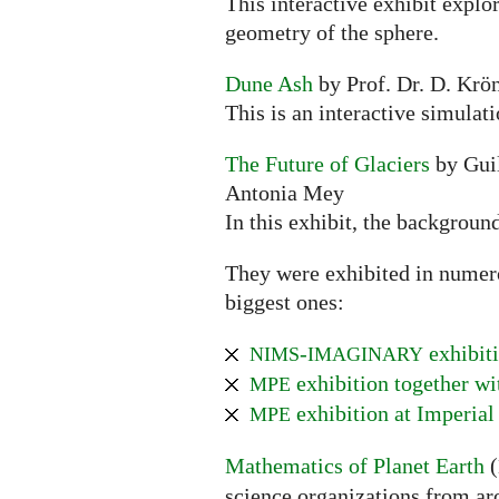
This interactive exhibit explo
geometry of the sphere.
Dune Ash
by Prof. Dr. D. Krön
This is an interactive simulat
The Future of Glaciers
by Guil
Antonia Mey
In this exhibit, the backgroun
They were exhibited in numerou
biggest ones:
-
exhibiti
NIMS
IMAGINARY
exhibition together w
MPE
exhibition at Imperial
MPE
Mathematics of Planet Earth
(
science organizations from ar