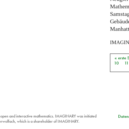
Mathem
Samstag
Gebäude
Manhatta
IMAGI
« erste 
Seiten
10
11
 open and interactive mathematics. IMAGINARY was initiated
Datens
berwolfach, which is a shareholder of IMAGINARY.