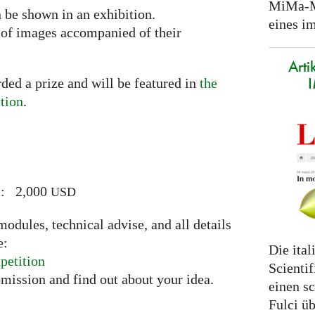
MiMa-M
n be shown in an exhibition.
eines 
n of images accompanied of their
Arti
ded a prize and will be featured in
the
tion
.
ic: 2,000
USD
odules, technical advise, and all details
e:
Die ita
petition
Scientif
bmission and find out about your idea.
einen s
Fulci üb