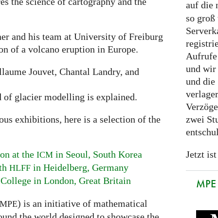
res the science of cartography and the
auf die
so groß 
Serverk
er and his team at University of Freiburg
registri
ion of a volcano eruption in Europe.
Aufrufe 
und wir
laume Jouvet, Chantal Landry, and
und die 
verlage
d of glacier modelling is explained.
Verzöge
zwei St
s exhibitions, here is a selection of the
entschu
Jetzt ist
on at the
in Seoul, South Korea
ICM
ith
in Heidelberg, Germany
HLFF
 College in London, Great Britain
MPE 
) is an initiative of mathematical
MPE
ound the world designed to showcase the