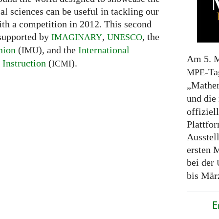
l sciences can be useful in tackling our
ith a competition in 2012. This second
 supported by
,
, the
IMAGINARY
UNESCO
nion
(
), and the
International
IMU
Am 5. 
Instruction
(
).
ICMI
-Ta
MPE
„Mathem
und die
offiziel
Plattfo
Ausstel
ersten M
bei der
bis März
E