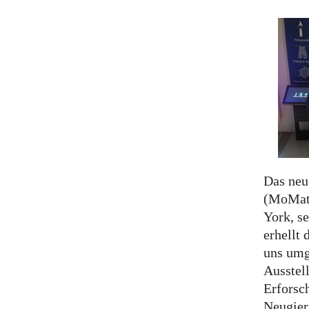
Das neu
(MoMath
York, s
erhellt 
uns umg
Ausstel
Erforsch
Neugier