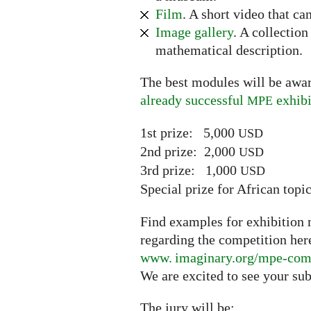
Film
. A short video that ca
Image gallery
. A collectio
mathematical description.
The best modules will be awar
already successful
exhibi
MPE
1st prize: 5,000
USD
2nd prize: 2,000
USD
3rd prize: 1,000
USD
Special prize for African top
Find examples for exhibition m
regarding the competition her
www. imaginary.
org/mpe-com
We are excited to see your su
The jury will be: