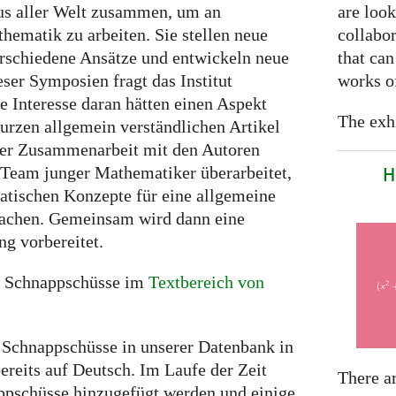
are look
s aller Welt zusammen, um an
collabor
ematik zu arbeiten. Sie stellen neue
that can
erschiedene Ansätze und entwickeln neue
works of
ser Symposien fragt das Institut
e Interesse daran hätten einen Aspekt
The exhi
urzen allgemein verständlichen Artikel
er Zusammenarbeit mit den Autoren
H
 Team junger Mathematiker überarbeitet,
tischen Konzepte für eine allgemeine
machen. Gemeinsam wird dann eine
ng vorbereitet.
en Schnappschüsse im
Textbereich von
0 Schnappschüsse in unserer Datenbank in
ereits auf Deutsch. Im Laufe der Zeit
There a
pschüsse hinzugefügt werden und einige