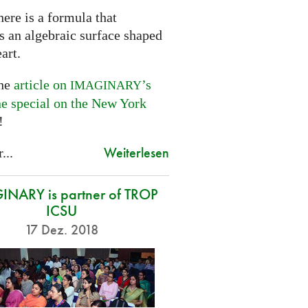
ere is a formula that
s an algebraic surface shaped
eart.
the
article on
’s
IMAGINARY
ne special on the New York
!
Weiterlesen
...
NARY is partner of TROP
ICSU
17 Dez. 2018