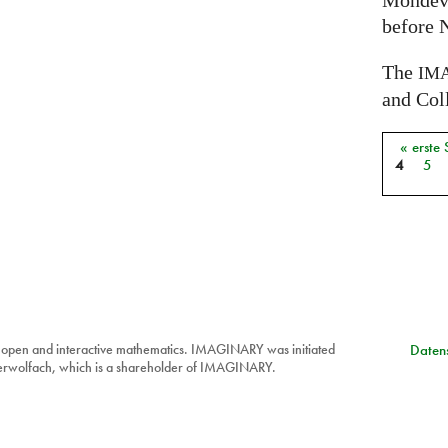
Mondev
before 
The
IM
and Coll
« erste 
Seiten
4
5
 open and interactive mathematics. IMAGINARY was initiated
Datens
berwolfach, which is a shareholder of IMAGINARY.