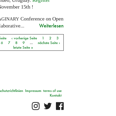
ideo, Uruguay.
Register
November 15th !
Conference on Open
AGINARY
Weiterlesen
aborative...
Seite
‹ vorherige Seite
1
2
3
6
7
8
9
…
nächste Seite ›
letzte Seite »
chutzrichtlinien
Impressum
terms of use
Kontakt