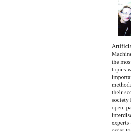
Artifici
Machine
the most
topics 
importan
methods,
their sc
society 
open, pa
interdis
experts 
order to.