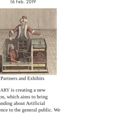
16 Feb. 2019
 Partners and Exhibits
is creating a new
NARY
on, which aims to bring
nding about Artificial
ence to the general public. We