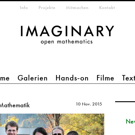
etamenü
Info
Projekte
Mitmachen
Kontakt
mme
Galerien
Hands-on
Filme
Tex
Mathematik
10 Nov. 2015
New