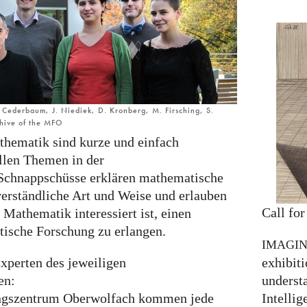
C. Cederbaum, J. Niediek, D. Kronberg, M. Firsching, S.
chive of the MFO
hematik sind kurze und einfach
ellen Themen in der
Schnappschüsse erklären mathematische
verständliche Art und Weise und erlauben
Call for
Mathematik interessiert ist, einen
tische Forschung zu erlangen.
IMAGI
exhibiti
xperten des jeweiligen
understa
en:
Intellig
gszentrum Oberwolfach kommen jede