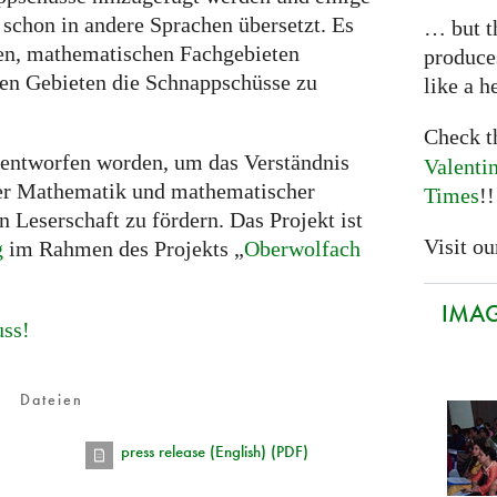
 schon in andere Sprachen übersetzt. Es
… but th
en, mathematischen Fachgebieten
produce
en Gebieten die Schnappschüsse zu
like a h
Check 
 entworfen worden, um das Verständnis
Valenti
er Mathematik und mathematischer
Times
!!
 Leserschaft zu fördern. Das Projekt ist
Visit our
g
im Rahmen des Projekts „
Oberwolfach
IMAGI
uss!
Dateien
press release (English) (PDF)