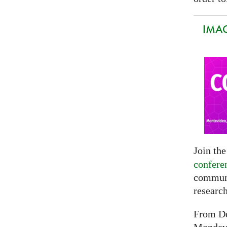
IMAG
Join th
confere
communi
researc
From De