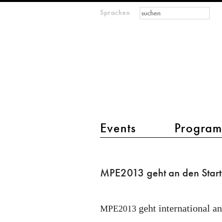
Suchformular
Suche
Sprachen
M
IMAGINARY
open
mathematics
Hauptmenü 2
Events
Progra
MPE2013
geht
MPE2013 geht an den Start
an
den
geht international an
Start!
MPE2013