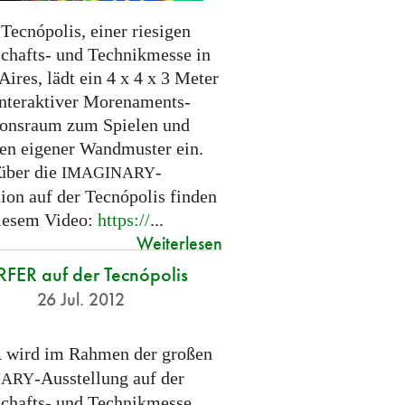
Tecnópolis, einer riesigen
chafts- und Technikmesse in
ires, lädt ein 4 x 4 x 3 Meter
interaktiver Morenaments-
ionsraum zum Spielen und
en eigener Wandmuster ein.
 über die
-
IMAGINARY
tion auf der Tecnópolis finden
diesem Video:
https://
...
Weiterlesen
FER auf der Tecnópolis
26 Jul. 2012
wird im Rahmen der großen
R
-Ausstellung auf der
NARY
chafts- und Technikmesse