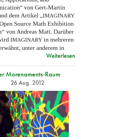
cation“ von Gert-Martin
und dem Artikel „
IMAGINARY
 Open Source Math Exhibition
m“ von Andreas Matt. Darüber
wird
in mehreren
IMAGINARY
 erwähnt, unter anderem in
Weiterlesen
er Morenaments-Raum
26 Aug. 2012