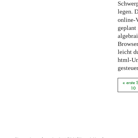
Schwerp
legen.
online-
geplant 
algebra
Browser
leicht d
html-U
gesteuer
« erste 
Seiten
10