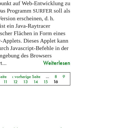
unkt auf Web-Entwicklung zu
 Das Programm
soll als
SURFER
Version erscheinen,
d. h.
ist ein Java-Raytracer
ischer Flächen in Form eines
-Applets. Dieses Applet kann
urch Javascript-Befehle in der
mgebung des Browsers
Weiterlesen
t...
Seite
‹ vorherige Seite
…
8
9
11
12
13
14
15
16