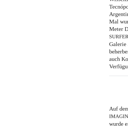
Tecnópo
Argentin
Mal wur
Meter D
SURFE
Galerie
beherber
auch Ko
Verfügu
Auf dem
IMAGI
wurde e