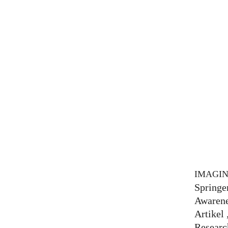
IMAGI
Springe
Awarene
Artikel
Researc