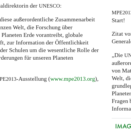
aldirektorin der
:
UNESCO
MPE201
 diese außerordentliche Zusammenarbeit
Start!
nzen Welt, die Forschung über
Zitat v
Planeten Erde vorantreibt, globale
General
ft, zur Information der Öffentlichkeit
der Schulen um die wesentliche Rolle der
„Die
U
derungen für unseren Planeten
außeror
von Mat
Welt, d
-Ausstellung (
www.mpe2013.org
),
PE2013
grundle
Planeten
Fragen b
Informat
IMAGI