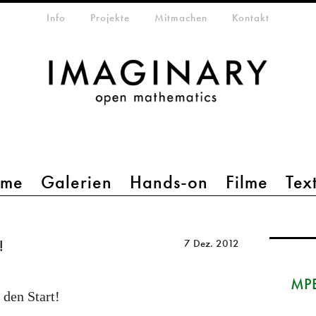
etamenü
Info
Projekte
Mitmachen
Kontakt
mme
Galerien
Hands-on
Filme
Tex
!
7 Dez. 2012
MPE
 den Start!