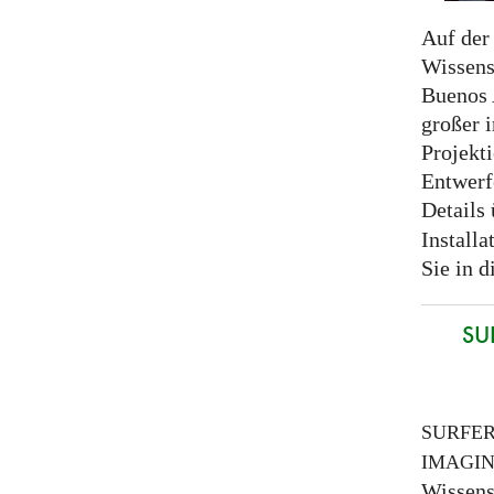
Auf der 
Wissens
Buenos A
großer 
Projekt
Entwerf
Details
Installa
Sie in 
SUR
SURFE
IMAGI
Wissens