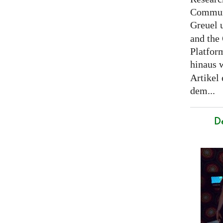
Communi
Greuel 
and the
Platfor
hinaus 
Artikel
dem...
D