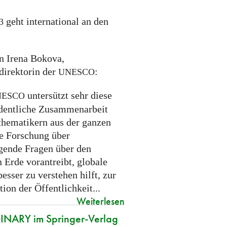
geht international an den
3
on Irena Bokova,
direktorin der
:
UNESCO
untersützt sehr diese
NESCO
dentliche Zusammenarbeit
hematikern aus der ganzen
ie Forschung über
gende Fragen über den
 Erde vorantreibt, globale
esser zu verstehen hilft, zur
ion der Öffentlichkeit...
Weiterlesen
NARY im Springer-Verlag