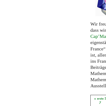
Wir fre
dass wi
Cap’Ma
eigenst
France“
ist, all
ins Fra
Beiträg
Mathema
Mathem
Ausstell
« erste 
Seiten
7