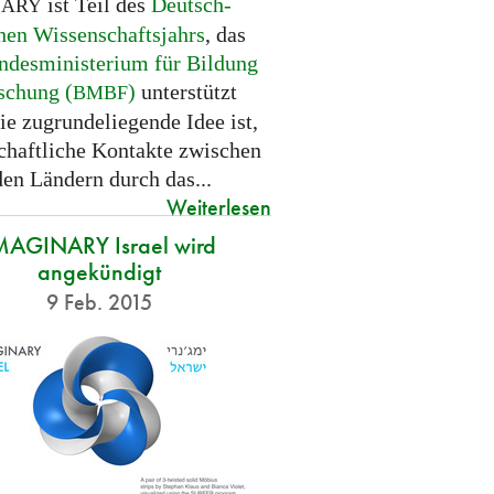
ist Teil des
Deutsch-
NARY
hen Wissenschaftsjahrs
, das
ndesministerium für Bildung
schung (
)
unterstützt
BMBF
ie zugrundeliegende Idee ist,
chaftliche Kontakte zwischen
den Ländern durch das...
Weiterlesen
MAGINARY Israel wird
angekündigt
9 Feb. 2015