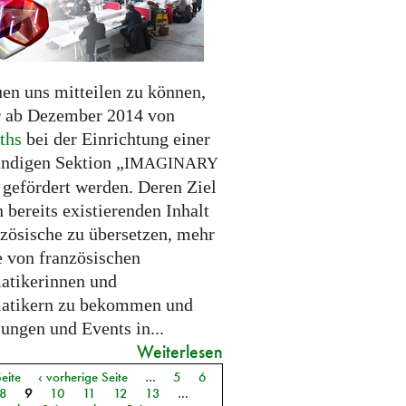
uen uns mitteilen zu können,
r ab Dezember 2014 von
ths
bei der Einrichtung einer
ändigen Sektion „
IMAGINARY
 gefördert werden. Deren Ziel
en bereits existierenden Inhalt
nzösische zu übersetzen, mehr
e von französischen
tikerinnen und
atikern zu bekommen und
ungen und Events in...
Weiterlesen
Seite
‹ vorherige Seite
…
5
6
8
9
10
11
12
13
…