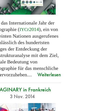
 das Internationale Jahr der
ographie (
r2014
), ein von
IYC
einten Nationen ausgerufenes
nlässlich des hundertsten
ages der Entdeckung der
strukturanalyse mit dem Ziel,
bale Bedeutung von
lographie für das menschliche
Weiterlesen
ervorzuheben....
AGINARY in Frankreich
3 Nov. 2014