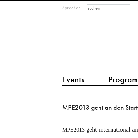
Suchformular
Suche
Sprachen
M
IMAGINARY
open
mathematics
Hauptmenü 2
Events
Progra
MPE2013
geht
MPE2013 geht an den Start
an
den
geht international an
Start!
MPE2013