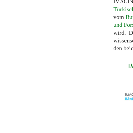
IMAGI
Türkisc
vom
Bu
und For
wird. D
wissens
den bei
I