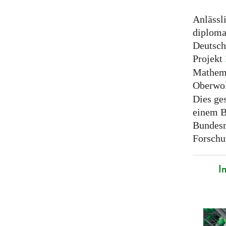
Anlässl
diploma
Deutsch
Projekt
Mathema
Oberwol
Dies ge
einem B
Bundesm
Forschu
I