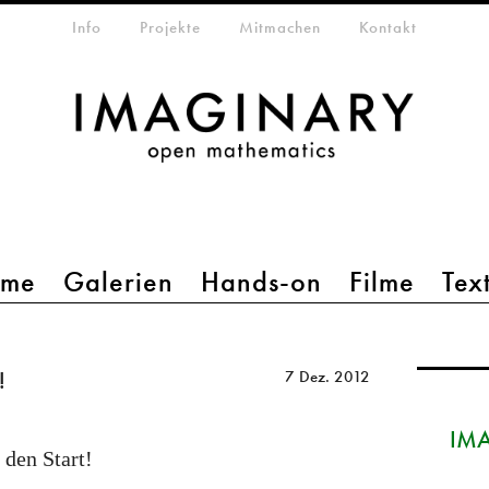
etamenü
Info
Projekte
Mitmachen
Kontakt
mme
Galerien
Hands-on
Filme
Tex
!
7 Dez. 2012
IMA
 den Start!