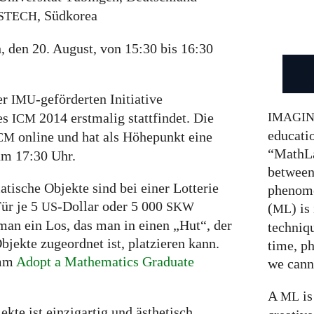
, Südkorea
STECH
 den 20. August, von 15:30 bis 16:30
er
-geförderten Initiative
IMU
IMAGI
es
2014 erstmalig stattfindet. Die
ICM
educatio
online und hat als Höhepunkt eine
CM
“MathLa
um 17:30 Uhr.
between
ische Objekte sind bei einer Lotterie
phenom
Für je 5
-Dollar oder 5 000
US
SKW
(
) is
ML
man ein Los, das man in einen „Hut“, der
techniqu
bjekte zugeordnet ist, platzieren kann.
time, p
amm
Adopt a Mathematics Graduate
we canno
A
is
ML
kte ist einzigartig und ästhetisch