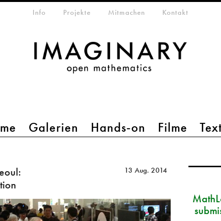
etamenü
Info
Projekte
Mitmachen
Kontakt
mme
Galerien
Hands-on
Filme
Tex
eoul:
13 Aug. 2014
tion
MathLa
submi