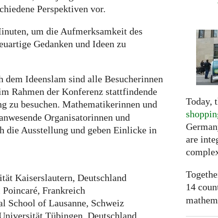
chiedene Perspektiven vor.
Minuten, um die Aufmerksamkeit des
euartige Gedanken und Ideen zu
h dem Ideenslam sind alle Besucherinnen
 im Rahmen der Konferenz stattfindende
Today, t
ng zu besuchen. Mathematikerinnen und
shoppin
 anwesende Organisatorinnen und
Germany
h die Ausstellung und geben Einlicke in
are inte
complex
Togethe
ität Kaiserslautern, Deutschland
14 coun
ri Poincaré, Frankreich
mathemat
nal School of Lausanne, Schweiz
Universität Tübingen, Deutschland