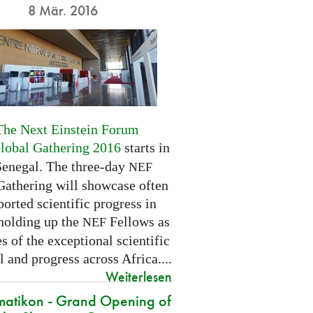
8 Mär. 2016
The Next Einstein Forum
Global Gathering 2016
starts in
Senegal. The three-day
NEF
Gathering will showcase often
orted scientific progress in
 holding up the
Fellows as
NEF
 of the exceptional scientific
l and progress across Africa....
Weiterlesen
atikon - Grand Opening of