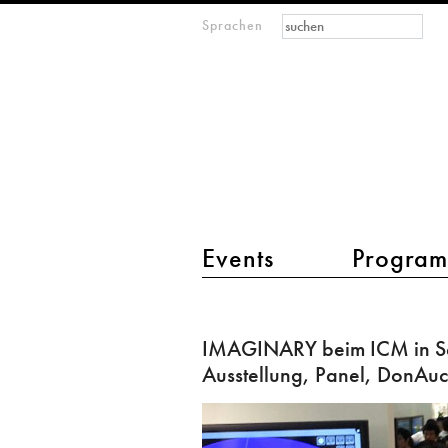
Suchformular
Suche
Sprachen
M
IMAGINARY
open
mathematics
Hauptmenü 2
Events
Progra
IMAGINARY
beim
IMAGINARY beim ICM in S
ICM
Ausstellung, Panel, DonAuc
in
Seoul: