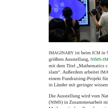
Ausstellung,
Panel,
DonAuction
ist beim
in 
IMAGINARY
ICM
größten Ausstellung,
-
NIMS
I
mit dem Titel „Mathematics co
slam“. Außerdem arbeitet
IM
einem Fundraising-Projekt f
in Länder mit geringer wissens
Die Ausstellung wird vom Nat
(
) in Zusammenarbeit m
NIMS