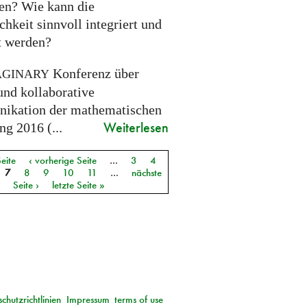
ien? Wie kann die
chkeit sinnvoll integriert und
gt werden?
Konferenz über
AGINARY
und kollaborative
kation der mathematischen
Weiterlesen
g 2016 (...
Seite
‹ vorherige Seite
…
3
4
7
8
9
10
11
…
nächste
Seite ›
letzte Seite »
chutzrichtlinien
Impressum
terms of use