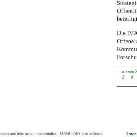
Strateg
Öffentli
beteili
Die
IM
Offene 
Kommuni
Forschun
« erste 
Seiten
5
6
 open and interactive mathematics. IMAGINARY was initiated
Datens