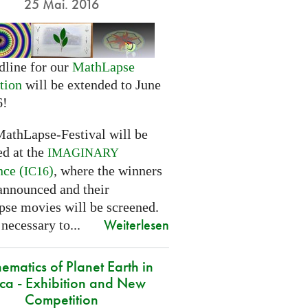
25 Mai. 2016
dline for our
MathLapse
tion
will be extended to June
6!
MathLapse-Festival will be
ed at the
IMAGINARY
nce (
)
, where the winners
IC16
 announced and their
se movies will be screened.
Weiterlesen
 necessary to...
ematics of Planet Earth in
ica - Exhibition and New
Competition