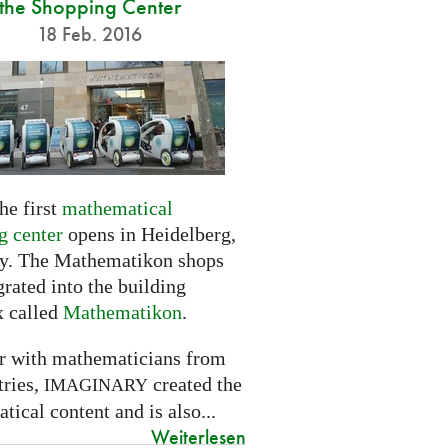
the Shopping Center
18 Feb. 2016
he first
mathematical
g center
opens in Heidelberg,
. The Mathematikon shops
grated into the building
 called
Mathematikon
.
r with mathematicians from
tries,
created the
IMAGINARY
ical content and is also...
Weiterlesen