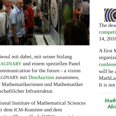
The dea
competi
14, 201
A first 
Seoul mit dabei, mit seiner bislang
organiz
und einem speziellen Panel
MAGINARY
confere
mmunication for the future - a vision
will be
mit
DonAuction
zusammen,
AGINARY
MathLap
ür Mathematikerinnen und Mathematiker
It is not
chaftlicher Infrastruktur.
Math
ional Institute of Mathematical Sciences
Afr
it dem
-Komitee und dem
ICM