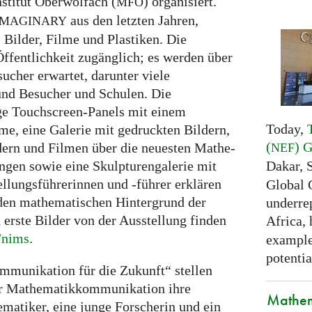
stitut Oberwolfach (
) organisiert.
MFO
aus den letzten Jahren,
IMAGINARY
 Bilder, Filme und Plastiken. Die
 Öffentlichkeit zugänglich; es werden über
cher erwartet, darunter viele
und Besucher und Schulen. Die
ige Touchscreen-Panels mit einem
Today,
e, eine Galerie mit gedruckten Bildern,
(
) 
ldern und Filmen über die neuesten Mathe-
NEF
Dakar, 
ngen sowie eine Skulpturengalerie mit
llungsführerinnen und -führer erklären
Global 
 den mathematischen Hintergrund der
underrep
 erste Bilder von der Ausstellung finden
Africa,
/nims
.
examples
potentia
munikation für die Zukunft“ stellen
er Mathematikkommunikation ihre
Mathem
matiker, eine junge Forscherin und ein