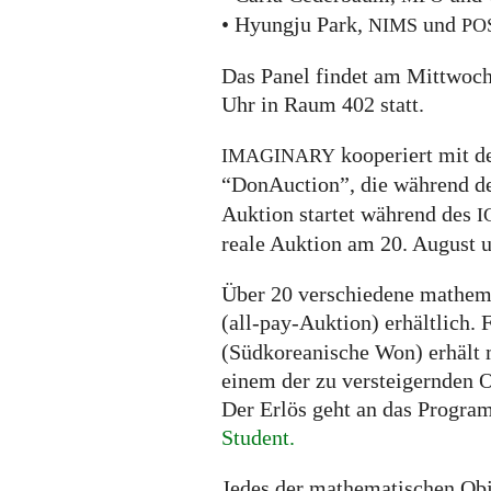
• Hyungju Park,
und
NIMS
PO
Das Panel findet am Mittwoch,
Uhr in Raum 402 statt.
kooperiert mit d
IMAGINARY
“DonAuction”, die während d
Auktion startet während des
I
reale Auktion am 20. August 
Über 20 verschiedene mathemat
(all-pay-Auktion) erhältlich. 
(Südkoreanische Won) erhält 
einem der zu versteigernden O
Der Erlös geht an das Progr
Student.
Jedes der mathematischen Obje