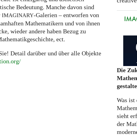
creative
tische Bedeutung. Manche davon sind
r
-Galerien – entworfen von
IMAGINARY
IMA
namhaften Mathematikern und von ihnen
ucke, wieder andere haben Bezug zu
Mathematikgeschichte, ect.
ie! Detail darüber und über alle Objekte
tion.org/
Die Zuk
Mathem
gestalt
Was ist 
Mathem
sieht er
der Mat
moderne