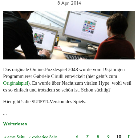
8 Apr. 2014
Das originale Online-Puzzlespiel 2048 wurde vom 19-jährigen
Programmierer Gabriele Cirulli entwickelt (hier geht’s zum
Originalspiel
). Es wurde über Nacht zum viralen Hype, wohl weil
es so einfach und trotzdem so schön ist. Schon süchtig?
Hier gibt’s die
-Version des Spiels:
SURFER
...
Weiterlesen
« erste Seite
‹ vorherige Seite
…
6
7
8
9
10
11