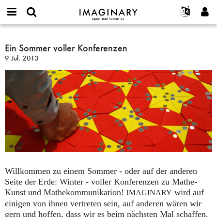
IMAGINARY
open
English
Events
Info
E-
mathematics
Ein
mail
Suche
Français
Projekte
Ein Sommer voller Konferenzen
Programme
or
Sommer
Passwort
9 Jul. 2013
username
Mitmachen
Deutsch
Galerien
voller
*
*
Konferenzen
Kontakt
한국어
Hands-on
Español
Filme
Türkçe
Neues Benutzerkonto erstellen
Texte
Neues Passwort anfordern
Ausstellungen
Mehr...
Willkommen zu einem Sommer - oder auf der anderen
Seite der Erde: Winter - voller Konferenzen zu Mathe-
Kunst und Mathekommunikation!
wird auf
IMAGINARY
einigen von ihnen vertreten sein, auf anderen wären wir
gern und hoffen, dass wir es beim nächsten Mal schaffen.