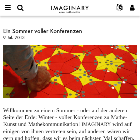
IMAGINARY
open
English
Events
Info
E-
mathematics
Ein
mail
Suche
Français
Projekte
Ein Sommer voller Konferenzen
Programme
or
Sommer
Passwort
9 Jul. 2013
username
Mitmachen
Deutsch
Galerien
voller
*
*
Konferenzen
Kontakt
한국어
Hands-on
Español
Filme
Türkçe
Neues Benutzerkonto erstellen
Texte
Neues Passwort anfordern
Ausstellungen
Mehr...
Willkommen zu einem Sommer - oder auf der anderen
Seite der Erde: Winter - voller Konferenzen zu Mathe-
Kunst und Mathekommunikation!
wird auf
IMAGINARY
einigen von ihnen vertreten sein, auf anderen wären wir
gern und hoffen, dass wir es beim nächsten Mal schaffen.