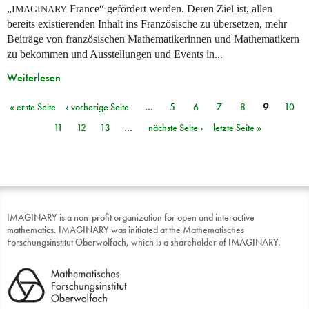
„
France“ gefördert werden. Deren Ziel ist, allen
IMAGINARY
bereits existierenden Inhalt ins Französische zu übersetzen, mehr
Beiträge von französischen Mathematikerinnen und Mathematikern
zu bekommen und Ausstellungen und Events in...
Weiterlesen
« erste Seite
‹ vorherige Seite
…
5
6
7
8
9
10
Seiten
11
12
13
…
nächste Seite ›
letzte Seite »
IMAGINARY is a non-profit organization for open and interactive
mathematics. IMAGINARY was initiated at the Mathematisches
Forschungsinstitut Oberwolfach, which is a shareholder of IMAGINARY.