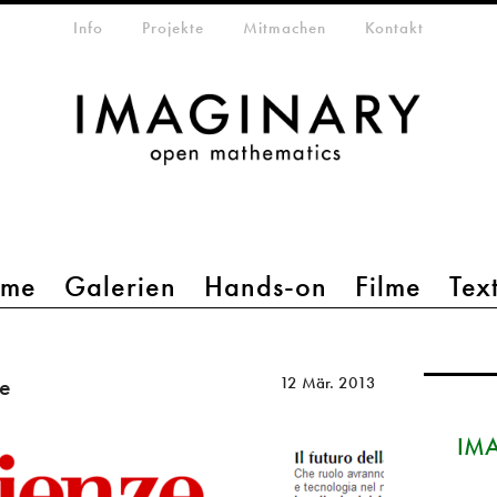
etamenü
Info
Projekte
Mitmachen
Kontakt
mme
Galerien
Hands-on
Filme
Tex
ie
12 Mär. 2013
IMA