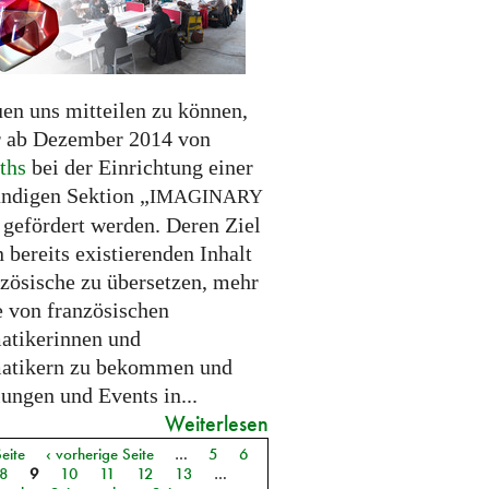
uen uns mitteilen zu können,
r ab Dezember 2014 von
ths
bei der Einrichtung einer
ändigen Sektion „
IMAGINARY
 gefördert werden. Deren Ziel
en bereits existierenden Inhalt
nzösische zu übersetzen, mehr
e von französischen
tikerinnen und
atikern zu bekommen und
ungen und Events in...
Weiterlesen
Seite
‹ vorherige Seite
…
5
6
8
9
10
11
12
13
…