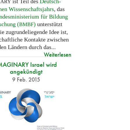
ist Teil des
Deutsch-
NARY
hen Wissenschaftsjahrs
, das
ndesministerium für Bildung
schung (
)
unterstützt
BMBF
ie zugrundeliegende Idee ist,
chaftliche Kontakte zwischen
den Ländern durch das...
Weiterlesen
MAGINARY Israel wird
angekündigt
9 Feb. 2015