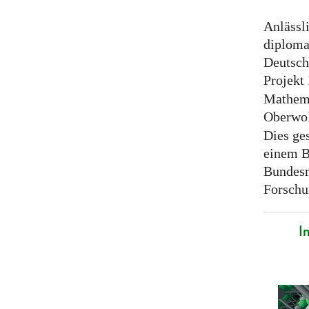
Anlässl
diploma
Deutsch
Projekt
Mathema
Oberwol
Dies ge
einem B
Bundesm
Forschu
I