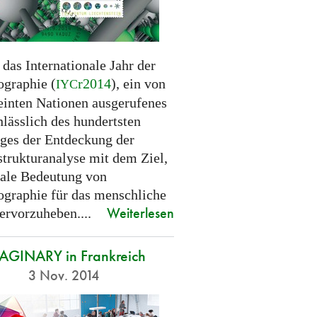
 das Internationale Jahr der
ographie (
r2014
), ein von
IYC
einten Nationen ausgerufenes
nlässlich des hundertsten
ages der Entdeckung der
strukturanalyse mit dem Ziel,
bale Bedeutung von
lographie für das menschliche
Weiterlesen
ervorzuheben....
AGINARY in Frankreich
3 Nov. 2014