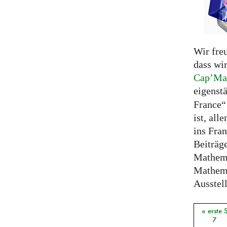
Wir fre
dass wi
Cap’Ma
eigenst
France“
ist, all
ins Fra
Beiträg
Mathema
Mathem
Ausstell
« erste 
Seiten
7