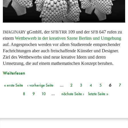
gGmbH, der
/
109 und der
647 rufen zu
IMAGINARY
SFB
TRR
SFB
einem
Wettbewerb in der kreativen Szene Berlins und Umgebung
auf. Angesprochen werden vor allem Studierende entsprechender
Fachrichtungen aber auch freischaffende Künstler und Designer.
Ziel des Wettbewerbs sind neue kreative Ideen und deren
Umsetzung, die auf einem mathematischen Konzept beruhen.
Weiterlesen
« erste Seite
‹ vorherige Seite
…
2
3
4
5
6
7
Seiten
8
9
10
…
nächste Seite ›
letzte Seite »