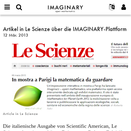
IMAGINARY
open
English
Events
Info
E-
mathematics
Artikel
mail
Suche
Français
Projekte
Artikel in Le Scienze über die IMAGINARY-Plattform
Programme
or
in
Passwort
12 Mär. 2013
username
Mitmachen
Deutsch
Galerien
Le
*
*
Scienze
Kontakt
한국어
Hands-on
über
Español
Filme
die
Türkçe
IMAGINARY-
Neues Benutzerkonto erstellen
Texte
Plattform
Neues Passwort anfordern
Ausstellungen
Mehr...
Article in Le Scienze
Die italienische Ausgabe von Scientific American, Le