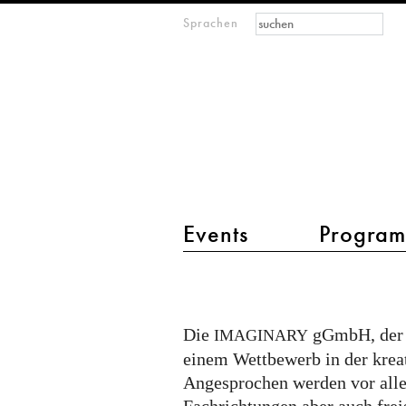
Suchformular
Suche
Sprachen
M
IMAGINARY
open
mathematics
Hauptmenü 2
Events
Progra
Math
Creations
-
Die
gGmbH, de
IMAGINARY
Creative
einem Wettbewerb in der krea
Output
Angesprochen werden vor all