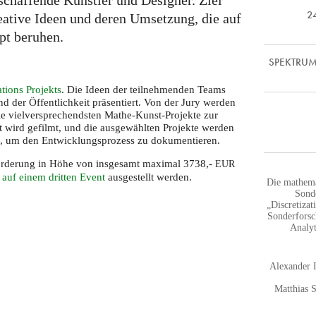
schaffende Künstler und Designer. Ziel
2
eative Ideen und deren Umsetzung, die auf
t beruhen.
SPEKTRUM |
tions Projekts
. Die Ideen der teilnehmenden Teams
 der Öffentlichkeit präsentiert. Von der Jury werden
die vielversprechendsten Mathe-Kunst-Projekte zur
 wird gefilmt, und die ausgewählten Projekte werden
et, um den Entwicklungsprozess zu dokumentieren.
Förderung in Höhe von insgesamt maximal 3738,-
EUR
 auf einem dritten Event
ausgestellt werden.
Die mathema
Sond
„Discretiza
Sonderforsc
Analyt
Alexander 
Matthias 