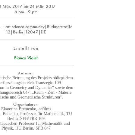
4 Mär. 2017
bis
24 Mär. 2017
6 pm - 9 pm
 art science community|Bürknerstraße
12|Berlin|12047|DE
Erstellt von
Bianca Violet
Autoren
tische Betreuung des Projekts obliegt dem
erforschungsbereich Transregio 109
tion in Geometry and Dynamics“ sowie dem
hungsbereich 647: „Raum - Zeit - Materie.
ische und Geometrische Strukturen“.
Organisatoren
Ekaterina Eremenko, eefilms
I. Bobenko, Professor für Mathematik, TU
Berlin, SFB/TRR 109
Staudacher, Professor für Mathematik und
Physik, HU Berlin, SFB 647