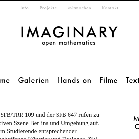
etamenü
Info
Projekte
Mitmachen
Kontakt
mme
Galerien
Hands-on
Filme
Tex
r
/
109 und der
647 rufen zu
SFB
TRR
SFB
M
tiven Szene Berlins und Umgebung auf.
C
em Studierende entsprechender