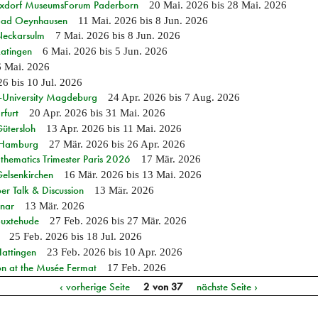
ixdorf MuseumsForum Paderborn
20 Mai. 2026
bis
28 Mai. 2026
n Bad Oeynhausen
11 Mai. 2026
bis
8 Jun. 2026
 Neckarsulm
7 Mai. 2026
bis
8 Jun. 2026
Ratingen
6 Mai. 2026
bis
5 Jun. 2026
6 Mai. 2026
26
bis
10 Jul. 2026
e-University Magdeburg
24 Apr. 2026
bis
7 Aug. 2026
rfurt
20 Apr. 2026
bis
31 Mai. 2026
Gütersloh
13 Apr. 2026
bis
11 Mai. 2026
n Hamburg
27 Mär. 2026
bis
26 Apr. 2026
hematics Trimester Paris 2026
17 Mär. 2026
Gelsenkirchen
16 Mär. 2026
bis
13 Mai. 2026
r Talk & Discussion
13 Mär. 2026
nar
13 Mär. 2026
Buxtehude
27 Feb. 2026
bis
27 Mär. 2026
25 Feb. 2026
bis
18 Jul. 2026
Hattingen
23 Feb. 2026
bis
10 Apr. 2026
on at the Musée Fermat
17 Feb. 2026
‹ vorherige Seite
2 von 37
nächste Seite ›