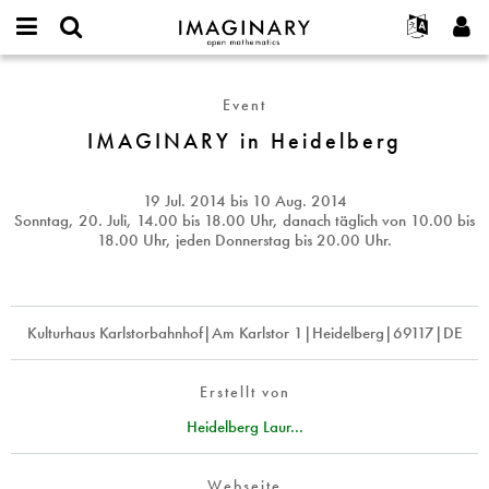
IMAGINARY
open
English
Events
Info
E-
mathematics
IMAGINARY
mail
Suche
Français
Projekte
Programme
Event
or
in
Passwort
username
Mitmachen
Deutsch
IMAGINARY in Heidelberg
Galerien
Heidelberg
*
*
Kontakt
한국어
Hands-on
Español
19 Jul. 2014
bis
10 Aug. 2014
Filme
Sonntag, 20. Juli, 14.00 bis 18.00 Uhr, danach täglich von 10.00 bis
Türkçe
18.00 Uhr, jeden Donnerstag bis 20.00 Uhr.
Neues Benutzerkonto erstellen
Texte
Neues Passwort anfordern
Ausstellungen
Mehr...
Kulturhaus Karlstorbahnhof|Am Karlstor 1|Heidelberg|69117|DE
Erstellt von
Heidelberg Laur...
Webseite