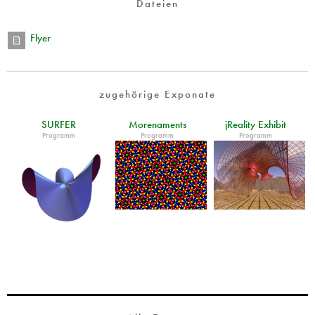
Dateien
Flyer
zugehörige Exponate
SURFER
Morenaments
jReality Exhibit
Programm
Programm
Programm