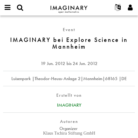
IMAGINARY
open
English
Events
Info
E-
mathematics
IMAGINARY
mail
Suche
Français
Projekte
Programme
Event
or
bei
Passwort
username
Mitmachen
Deutsch
IMAGINARY bei Explore Science in
Galerien
Explore
*
*
Mannheim
Science
Kontakt
한국어
Hands-on
in
Español
Filme
Mannheim
19 Jun. 2012
bis
24 Jun. 2012
Türkçe
Neues Benutzerkonto erstellen
Texte
Neues Passwort anfordern
Luisenpark |Theodor-Heuss-Anlage 2|Mannheim|68165 |DE
Ausstellungen
Mehr...
Erstellt von
IMAGINARY
Autoren
Organizer
Klaus Tschira Stiftung GmbH