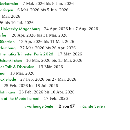
 Neckarsulm
7 Mai. 2026
bis
8 Jun. 2026
Ratingen
6 Mai. 2026
bis
5 Jun. 2026
6 Mai. 2026
26
bis
10 Jul. 2026
e-University Magdeburg
24 Apr. 2026
bis
7 Aug. 2026
rfurt
20 Apr. 2026
bis
31 Mai. 2026
Gütersloh
13 Apr. 2026
bis
11 Mai. 2026
n Hamburg
27 Mär. 2026
bis
26 Apr. 2026
hematics Trimester Paris 2026
17 Mär. 2026
Gelsenkirchen
16 Mär. 2026
bis
13 Mai. 2026
r Talk & Discussion
13 Mär. 2026
nar
13 Mär. 2026
Buxtehude
27 Feb. 2026
bis
27 Mär. 2026
25 Feb. 2026
bis
18 Jul. 2026
Hattingen
23 Feb. 2026
bis
10 Apr. 2026
on at the Musée Fermat
17 Feb. 2026
‹ vorherige Seite
2 von 37
nächste Seite ›