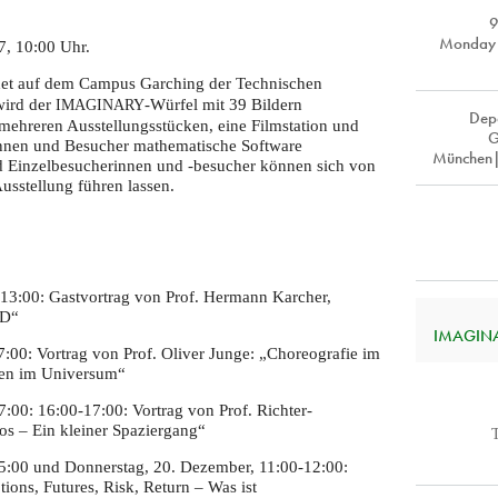
9
Monday 
, 10:00 Uhr.
ndet auf dem Campus Garching der Technischen
wird der
-Würfel mit 39 Bildern
IMAGINARY
Dep
t mehreren Ausstellungsstücken, eine Filmstation und
G
rinnen und Besucher mathematische Software
München|
d Einzelbesucherinnen und -besucher können sich von
sstellung führen lassen.
13:00: Gastvortrag von Prof. Hermann Karcher,
3D“
IMAGINAR
:00: Vortrag von Prof. Oliver Junge: „Choreografie im
eben im Universum“
:00: 16:00-17:00: Vortrag von Prof. Richter-
s – Ein kleiner Spaziergang“
:00 und Donnerstag, 20. Dezember, 11:00-12:00:
ons, Futures, Risk, Return – Was ist