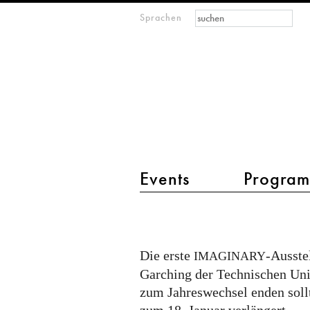
Suchformular
Suche
Sprachen
M
IMAGINARY
open
mathematics
Hauptmenü 2
Events
Progra
IMAGINARY
an
der
Die erste
-Ausste
IMAGINARY
TU
Garching der Technischen Univ
München
zum Jahreswechsel enden sollt