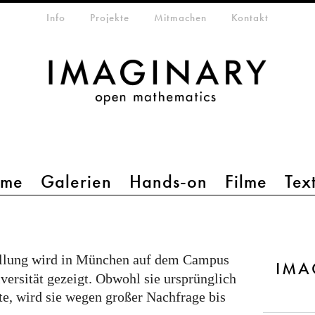
etamenü
Info
Projekte
Mitmachen
Kontakt
mme
Galerien
Hands-on
Filme
Tex
llung wird in München auf dem Campus
IMA
ersität gezeigt. Obwohl sie ursprünglich
e, wird sie wegen großer Nachfrage bis