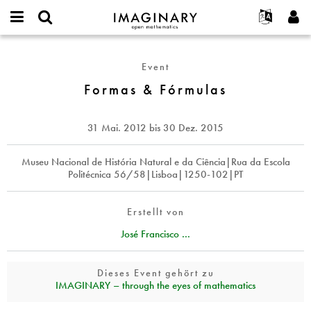
IMAGINARY
open
English
Events
Info
E-
mathematics
Formas
mail
Suche
Français
Projekte
Programme
Event
or
&
Passwort
username
Mitmachen
Deutsch
Formas & Fórmulas
Galerien
Fórmulas
*
*
Kontakt
한국어
Hands-on
Español
31 Mai. 2012
bis
30 Dez. 2015
Filme
Türkçe
Neues Benutzerkonto erstellen
Texte
Museu Nacional de História Natural e da Ciência|Rua da Escola
Politécnica 56/58|Lisboa|1250-102|PT
Neues Passwort anfordern
Ausstellungen
Mehr...
Erstellt von
José Francisco ...
Dieses Event gehört zu
IMAGINARY – through the eyes of mathematics