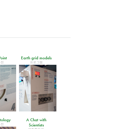
Point
Earth grid models
동전
프로그램
tology
A Chat with
동전
Scientists