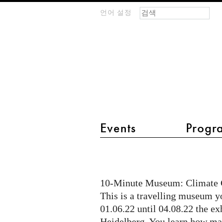
검색 폼
찾기
언어 설정
m
IMAGINARY
open
mathematics
main menu 2
Events
Progr
10MM
@
experimenta
10-Minute Museum: Climate 
-
This is a travelling museum y
Das
01.06.22 until 04.08.22 the ex
Heidelberg. You learn how ma