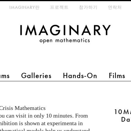
eta-menu
IMAGINARY란
프로젝트
참가하기
연락처
ams
Galleries
Hands-On
Films
Crisis Mathematics
10MM
ou can visit in only 10 minutes. From
Da
hibition is shown at experimenta in
thematical models help us understand