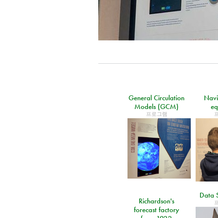
General Circulation
Navi
Models (GCM)
eq
프로그램
Data S
Richardson's
forecast factory