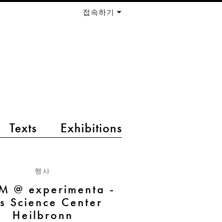
접속하기
Texts
Exhibitions
행사
 @ experimenta -
s Science Center
Heilbronn