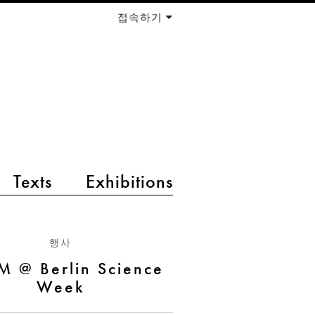
접속하기
Texts
Exhibitions
행사
 @ Berlin Science
Week