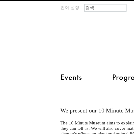
검색 폼
찾기
언어 설정
m
IMAGINARY
open
mathematics
main menu 2
Events
Progr
10MM
@
Berlin
We present our 10 Minute Mus
Science
The 10 Minute Museum aims to explain 
Week
they can tell us. We will also cover ma
change’s effects on plant and animal lif