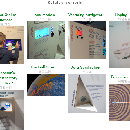
Related exhibits
er-Stokes
Box models
Warming navigator
Tipping 
프로그램
프로그램
체험활
uations
프로그램
The Gulf Stream
Data Sonification
프로그램
프로그램
hardson's
Paleoclima
ast factory
체험활
om 1922
험활동전