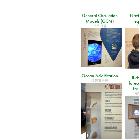
General Circulation
Navi
Models (GCM)
eq
프로그램
Ocean Acidification
Ric
체험활동전
forec
fr
체