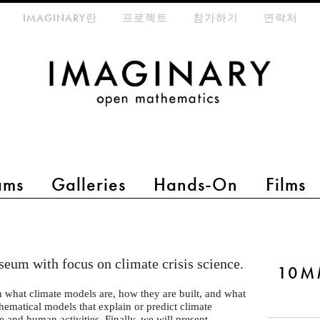
eta-menu
IMAGINARY란
프로젝트
참가하기
연락처
ams
Galleries
Hands-On
Films
eum with focus on climate crisis science.
10MM
what climate models are, how they are built, and what
thematical models that explain or predict climate
e and human activities. Finally, we will present