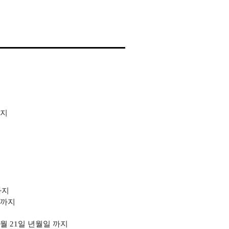
지
까지
까지
 6월 21일 년월일
까지