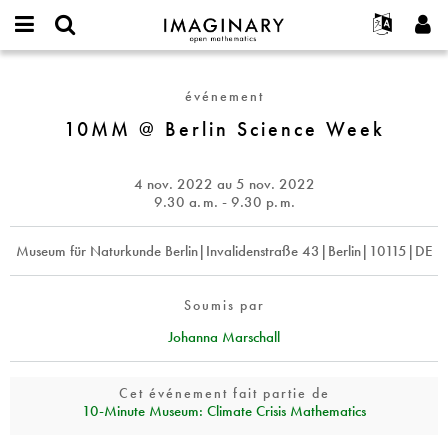
IMAGINARY
open
Événements
À propos
English
E-
mathematics
10MM
mail
Rechercher
Français
Projets
Programmes
événement
or
@
Mot
username
Participer
Deutsch
10MM @ Berlin Science Week
Galeries
Berlin
de
*
passe
Science
Contact
한국어
Interactif
*
Week
Español
4 nov. 2022
au
5 nov. 2022
Films
9.30
a. m.
- 9.30
p. m.
Türkçe
Créer un nouveau compte
Textes
Museum für Naturkunde Berlin|Invalidenstraße 43|Berlin|10115|DE
Demander un nouveau mot de passe
Expositions
Plus...
Soumis par
Johanna Marschall
Cet événement fait partie de
10‑Minute Museum: Climate Crisis Mathematics