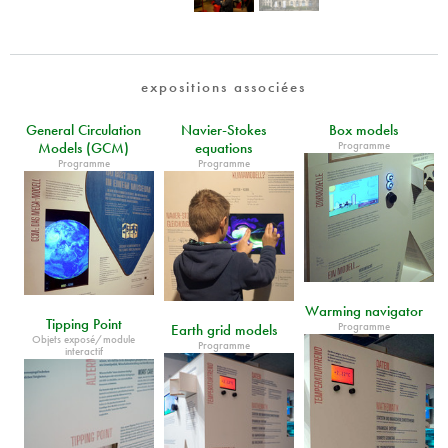
expositions associées
General Circulation
Navier-Stokes
Box models
Programme
Models (GCM)
equations
Programme
Programme
Warming navigator
Tipping Point
Programme
Earth grid models
Objets exposé/module
Programme
interactif