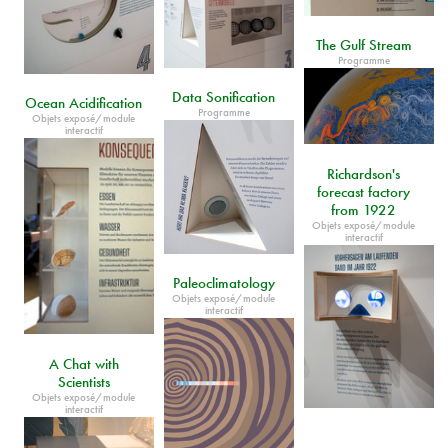
The Gulf Stream
Programme
Data Sonification
Ocean Acidification
Programme
Objets exposé/module
interactif
Richardson's
forecast factory
from 1922
Objets exposé/module
interactif
Paleoclimatology
Objets exposé/module
interactif
A Chat with
Scientists
Objets exposé/module
interactif