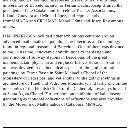
the exhibition, these include representatives from the four major
universities of Barcelona, such as Ferran Dachs, Josep Brunat, the
presidents of the Catalan and Barcelona Teacher Associations,
Iolanda Guevara and Mireia López, and representatives
fromMMACA and
, Manel Udina and Josep Rey among
CREAMAT
others.
/
included other exhibitions centered around
IMAGINARY
BCN
advanced mathematics in paintings, architecture, and technology
found in regional treasures of Barcelona. One of them was devoted
to the, in its time, innovative contributions to the design and
construction of subway stations in Barcelona, of the great
mathematician, physician and engineer Esteve Terradas. Another
one was devoted to mathematical aspects of the gothic mural
paintings by Ferrer Bassa in Saint Michael’s Chapel of the
Monastery of Pedralbes; and yet another to the gothic rhythms in
architecture of Tinell and Pedralbes Monastery; and lastly one on the
mechanics of the Flemish Clock of the Cathedral, nowadays located
at Santa Àgata Chapel. Furthermore, an exhibition of kaleidoscopes
generating exceptional collections of reflections was also provided
by the Museum of Mathematics of Catalonia,
.
MMACA