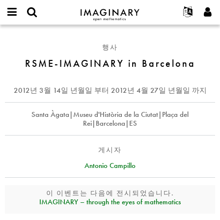
IMAGINARY
open
IMAGINARY란
English
Events
E-
mathematics
RSME-
mail
찾기
프로젝트
Français
Programs
행사
or
IMAGINARY
비
username
참가하기
Deutsch
RSME-IMAGINARY in Barcelona
Galleries
in
밀
*
번
Barcelona
한국어
연락처
Hands-On
호
Español
2012년 3월 14일 년월일
부터
2012년 4월 27일 년월일
까지
*
Films
Türkçe
가입하기
Texts
Santa Àgata|Museu d'Història de la Ciutat|Plaça del
Rei|Barcelona|ES
새로운 비밀번호 요청하기
Exhibitions
나머지 보기...
게시자
Antonio Campillo
이 이벤트는 다음에 전시되었습니다.
IMAGINARY – through the eyes of mathematics