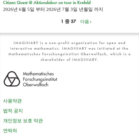
Citizen Quest @ Aktionslabor on tour in Krefeld
2026년 6월 5일
부터
2026년 7월 3일 년월일
까지
1 중 37
다음 ›
IMAGINARY is a non-profit organization for open and
interactive mathematics. IMAGINARY was initiated at the
Mathematisches Forschungsinstitut Oberwolfach, which is a
shareholder of IMAGINARY.
사용약관
법적 공지
개인정보 보호 약관
연락처