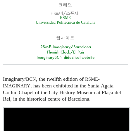
크레딧
파트너/스폰서:
RSME
Universidad Politécnica de Cataluña
웹사이트
RSME-Imaginary/Barcelona
Flemish Clock/El Pais
ImaginaryBCN didactical website
Imaginary/
, the twelfth edition of
-
BCN
RSME
, has been exhibited in the Santa Àgata
IMAGINARY
Gothic Chapel of the City History Museum at Plaça del
Rei, in the historical centre of Barcelona.