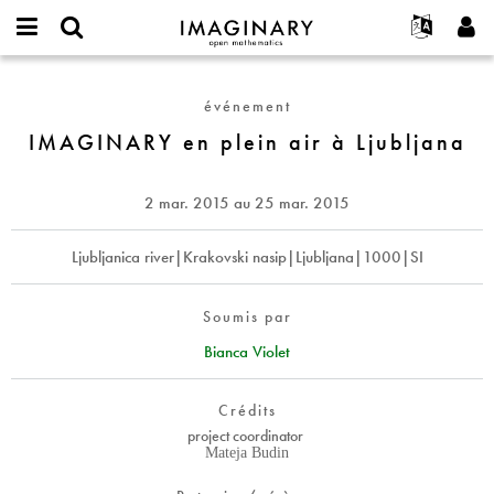
IMAGINARY
open
Événements
À propos
English
E-
mathematics
IMAGINARY
mail
Rechercher
Français
Projets
Programmes
événement
or
en
Mot
username
Participer
Deutsch
IMAGINARY en plein air à Ljubljana
Galeries
plein
de
*
passe
air
Contact
한국어
Interactif
*
à
Español
2 mar. 2015
au
25 mar. 2015
Films
Ljubljana
Türkçe
Créer un nouveau compte
Textes
Ljubljanica river|Krakovski nasip|Ljubljana|1000|SI
Demander un nouveau mot de passe
Expositions
Plus...
Soumis par
Bianca Violet
Crédits
project coordinator
Mateja Budin